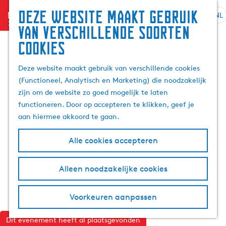
Deze website maakt gebruik
menu
NL
S
G
Z
van verschillende soorten
e
a
o
cookies
l
n
e
e
a
k
Deze website maakt gebruik van verschillende cookies
c
a
e
(Functioneel, Analytisch en Marketing) die noodzakelijk
t
r
n
zijn om de website zo goed mogelijk te laten
e
d
functioneren. Door op accepteren te klikken, geef je
e
e
aan hiermee akkoord te gaan.
r
h
t
o
Alle cookies accepteren
a
m
a
e
l
p
Alleen noodzakelijke cookies
H
a
u
g
Voorkeuren aanpassen
i
e
d
Dit evenement heeft al plaatsgevonden
i