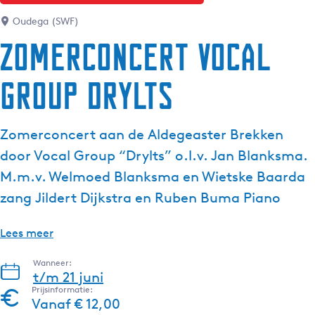
g
Oudega (SWF)
e
Zomerconcert Vocal
t
a
Group Drylts
a
l
:
Zomerconcert aan de Aldegeaster Brekken
N
e
door Vocal Group “Drylts” o.l.v. Jan Blanksma.
d
M.m.v. Welmoed Blanksma en Wietske Baarda
e
zang Jildert Dijkstra en Ruben Buma Piano
r
l
Lees meer
a
n
Wanneer:
d
t/m 21 juni
s
Prijsinformatie:
Vanaf € 12,00