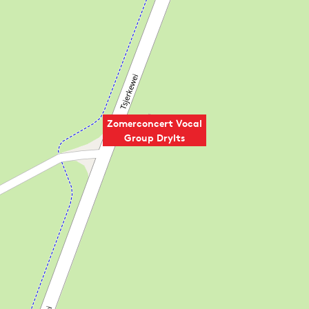
Zomerconcert Vocal
Group Drylts