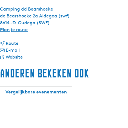
Camping dd Bearshoeke
de Bearshoeke 2a Aldegea (swf)
8614 JD
Oudega (SWF)
n
Plan je route
a
n
a
Route
a
n
r
E-mail
a
a
v
Z
Website
r
a
a
o
Anderen bekeken ook
Z
r
n
m
o
Z
Z
e
m
o
o
r
e
m
m
c
Vergelijkbare evenementen
r
e
e
o
c
r
r
n
o
c
c
c
n
o
o
e
c
n
n
r