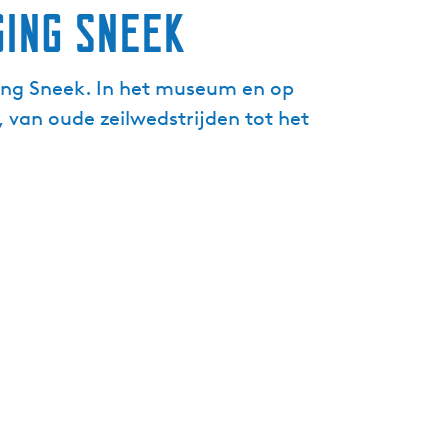
ging Sneek
g
e
t
ging Sneek. In het museum en op
a
, van oude zeilwedstrijden tot het
a
l
:
N
e
d
e
r
l
a
n
d
s