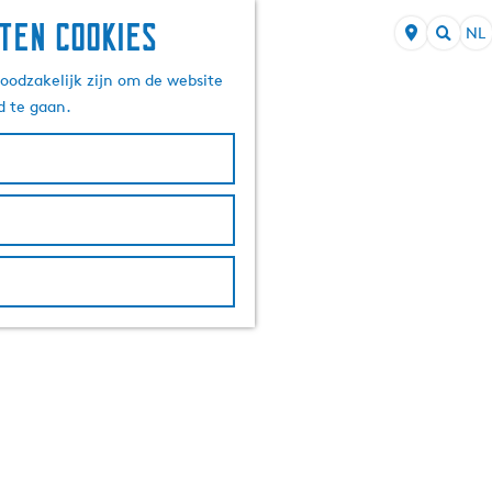
ten cookies
NL
S
Z
e
oodzakelijk zijn om de website
o
l
d te gaan.
e
e
k
c
e
t
n
e
e
r
t
a
a
l
H
u
i
d
i