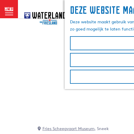
Deze website ma
menu
G
a
Deze website maakt gebruik van 
n
zo goed mogelijk te laten funct
a
a
r
d
e
h
o
m
e
p
a
g
e
Fries Scheepvaart Museum
, Sneek