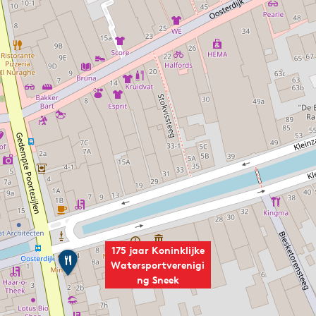
175 jaar Koninklijke
I
Watersportverenigi
J
ng Sneek
s
s
a