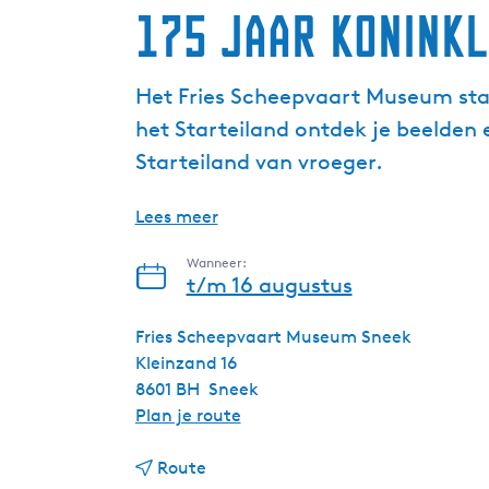
175 jaar Konink
Het Fries Scheepvaart Museum staat
het Starteiland ontdek je beelden 
Starteiland van vroeger.
Lees meer
Wanneer:
t/m 16 augustus
Fries Scheepvaart Museum Sneek
Kleinzand 16
8601 BH
Sneek
n
Plan je route
a
n
a
Route