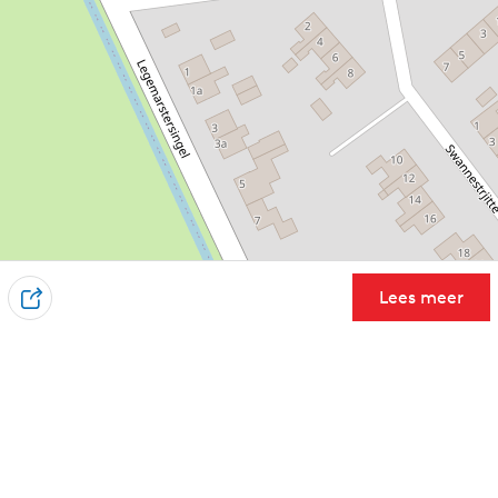
Lees meer
D
e
e
l