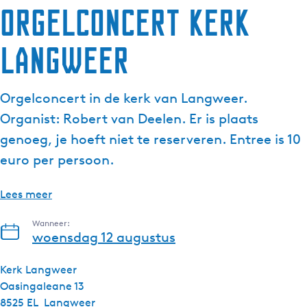
Orgelconcert Kerk
g
e
Langweer
t
a
a
Orgelconcert in de kerk van Langweer.
l
:
Organist: Robert van Deelen. Er is plaats
N
genoeg, je hoeft niet te reserveren. Entree is 10
e
euro per persoon.
d
e
Lees meer
r
l
Wanneer:
a
woensdag 12 augustus
n
d
Kerk Langweer
s
Oasingaleane 13
8525 EL
Langweer