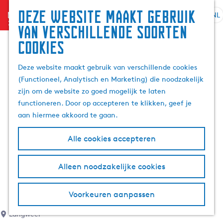
Deze website maakt gebruik
menu
NL
S
G
Z
van verschillende soorten
e
a
o
cookies
l
n
e
e
a
k
Deze website maakt gebruik van verschillende cookies
c
a
e
(Functioneel, Analytisch en Marketing) die noodzakelijk
t
r
n
zijn om de website zo goed mogelijk te laten
e
d
functioneren. Door op accepteren te klikken, geef je
e
e
aan hiermee akkoord te gaan.
r
h
t
o
Alle cookies accepteren
a
m
a
e
l
p
Alleen noodzakelijke cookies
H
a
u
g
Voorkeuren aanpassen
i
e
d
Langweer
i