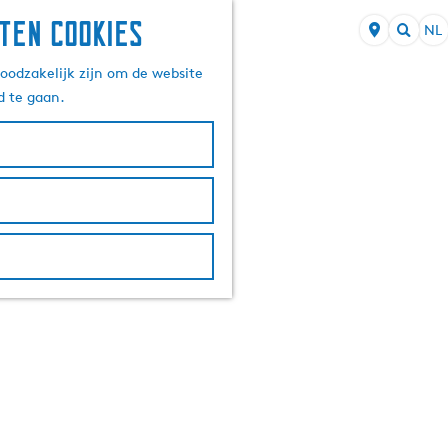
ten cookies
NL
S
Z
e
oodzakelijk zijn om de website
o
l
d te gaan.
e
e
k
c
e
t
n
e
e
r
t
a
a
l
H
u
i
d
i