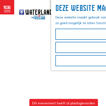
Deze website ma
menu
G
a
Deze website maakt gebruik van 
n
zo goed mogelijk te laten funct
a
a
r
d
e
h
o
m
e
p
a
g
e
Dit evenement heeft al plaatsgevonden