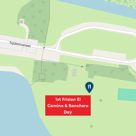
D
e
U
1st Frisian El
l
Camino & Ranchero
e
s
Day
p
r
o
n