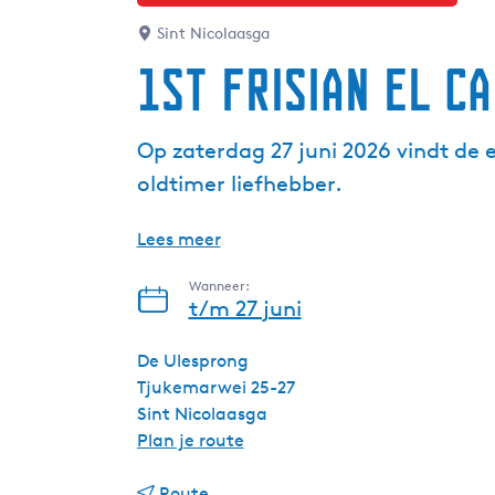
Sint Nicolaasga
1st Frisian El C
Op zaterdag 27 juni 2026 vindt de e
oldtimer liefhebber.
Lees meer
Wanneer:
t/m 27 juni
De Ulesprong
Tjukemarwei 25-27
Sint Nicolaasga
n
Plan je route
a
n
a
Route