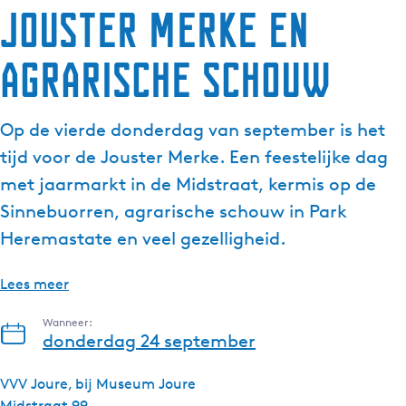
Jouster Merke en
g
e
Agrarische Schouw
t
a
a
Op de vierde donderdag van september is het
l
:
tijd voor de Jouster Merke. Een feestelijke dag
N
met jaarmarkt in de Midstraat, kermis op de
e
Sinnebuorren, agrarische schouw in Park
d
Heremastate en veel gezelligheid.
e
r
l
Lees meer
a
Wanneer:
n
donderdag 24 september
d
s
VVV Joure, bij Museum Joure
Midstraat 99