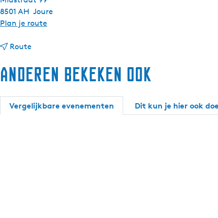
8501 AH
Joure
n
Plan je route
a
n
a
Route
a
r
Anderen bekeken ook
a
J
r
o
J
u
o
s
Vergelijkbare evenementen
Dit kun je hier ook do
u
t
s
e
t
r
e
M
r
e
M
r
e
k
r
e
k
e