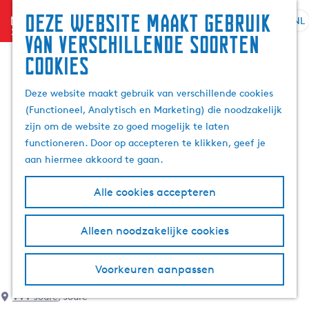
Deze website maakt gebruik
menu
NL
S
G
Z
van verschillende soorten
e
a
o
cookies
l
n
e
e
a
k
Deze website maakt gebruik van verschillende cookies
c
a
e
(Functioneel, Analytisch en Marketing) die noodzakelijk
t
r
n
zijn om de website zo goed mogelijk te laten
e
d
functioneren. Door op accepteren te klikken, geef je
e
e
aan hiermee akkoord te gaan.
r
h
t
o
Alle cookies accepteren
a
m
a
e
l
p
Alleen noodzakelijke cookies
H
a
u
g
Voorkeuren aanpassen
i
e
d
VVV Joure
, Joure
i