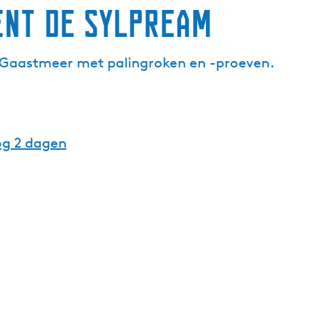
nt de Sylpream
n Gaastmeer met palingroken en -proeven.
og 2 dagen