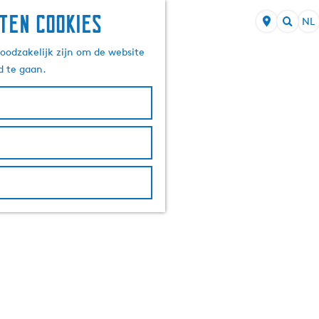
ten cookies
NL
S
Z
e
oodzakelijk zijn om de website
o
l
d te gaan.
e
e
k
c
e
t
n
e
e
r
t
a
a
l
H
u
i
d
i