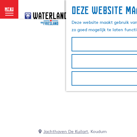
Deze website ma
menu
G
a
Deze website maakt gebruik van 
n
zo goed mogelijk te laten funct
a
a
r
d
e
h
o
m
e
p
a
g
e
Jachthaven De Kuilart
, Koudum