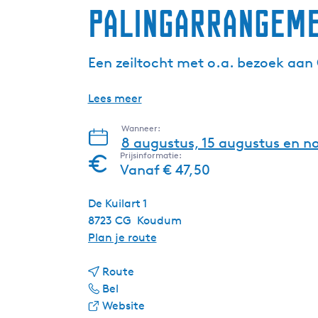
Palingarrangeme
Een zeiltocht met o.a. bezoek aa
Lees meer
Wanneer:
8 augustus, 15 augustus en n
Prijsinformatie:
Vanaf € 47,50
De Kuilart 1
8723 CG
Koudum
n
Plan je route
a
n
a
Route
P
a
r
Bel
a
a
v
P
Website