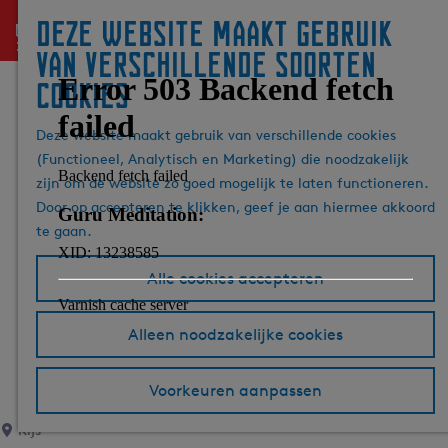
Deze website maakt gebruik
menu
G
Z
van verschillende soorten
a
o
cookies
n
e
a
k
Deze website maakt gebruik van verschillende cookies
a
e
(Functioneel, Analytisch en Marketing) die noodzakelijk
r
n
zijn om de website zo goed mogelijk te laten functioneren.
d
Door op accepteren te klikken, geef je aan hiermee akkoord
e
te gaan.
h
o
Alle cookies accepteren
m
e
p
Alleen noodzakelijke cookies
a
g
Voorkeuren aanpassen
e
Rijs