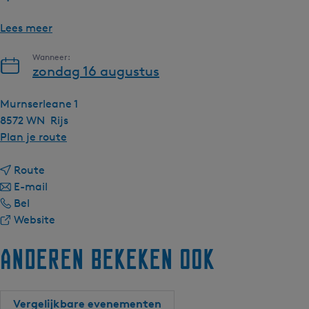
Lees meer
Wanneer:
zondag 16 augustus
Murnserleane 1
8572 WN
Rijs
n
Plan je route
a
n
a
Route
a
n
r
E-mail
N
a
a
N
Bel
a
r
a
v
a
Website
t
N
r
a
t
Anderen bekeken ook
u
a
N
n
u
u
t
a
N
u
r
u
t
a
r
o
u
u
t
o
Vergelijkbare evenementen