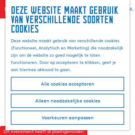
Deze website maakt gebruik
menu
NL
S
G
Z
van verschillende soorten
e
a
o
cookies
l
n
e
e
a
k
Deze website maakt gebruik van verschillende cookies
c
a
e
(Functioneel, Analytisch en Marketing) die noodzakelijk
t
r
n
zijn om de website zo goed mogelijk te laten
e
d
functioneren. Door op accepteren te klikken, geef je
e
e
aan hiermee akkoord te gaan.
r
h
t
o
Alle cookies accepteren
a
m
a
e
l
p
Alleen noodzakelijke cookies
H
a
u
g
Voorkeuren aanpassen
i
e
d
Dit evenement heeft al plaatsgevonden
i