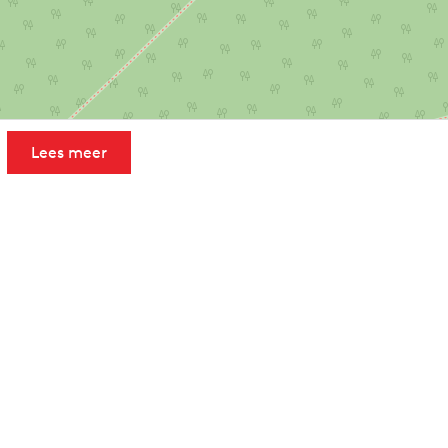
Lees meer
Leaflet
|
Powered by Esri | Esri, HERE, Garmin, USGS, Intermap, INCREMENT P, NRCAN, Esri Japan, METI,
Esri China (Hong Kong), NOSTRA, © OpenStreetMap contributors, and the GIS User Community