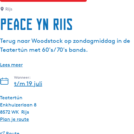
g
Rijs
e
Peace yn Riis
t
a
a
Terug naar Woodstock op zondagmiddag in de
l
Teatertún met 60's/ 70's bands.
:
N
e
Lees meer
d
Wanneer:
e
t/m 19 juli
r
l
Teatertún
a
Enkhuizerlaan 8
n
8572 WK
Rijs
d
n
Plan je route
s
a
n
a
Route