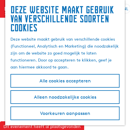
Deze website maakt gebruik
menu
NL
S
G
Z
van verschillende soorten
e
a
o
cookies
l
n
e
e
a
k
Deze website maakt gebruik van verschillende cookies
c
a
e
(Functioneel, Analytisch en Marketing) die noodzakelijk
t
r
n
zijn om de website zo goed mogelijk te laten
e
d
functioneren. Door op accepteren te klikken, geef je
e
e
aan hiermee akkoord te gaan.
r
h
t
o
Alle cookies accepteren
a
m
a
e
l
p
Alleen noodzakelijke cookies
H
a
u
g
Voorkeuren aanpassen
i
e
d
Dit evenement heeft al plaatsgevonden
i