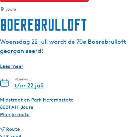
g
Joure
e
Boerebrulloft
t
a
a
Woensdag 22 juli wordt de 70e Boerebrulloft
l
georganiseerd!
:
N
e
Lees meer
d
Wanneer:
e
t/m 22 juli
r
l
Midstraat en Park Heremastate
a
8601 AH
Joure
n
n
Plan je route
d
a
s
n
a
Route
a
n
r
E-mail