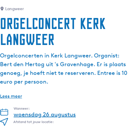
g
Langweer
e
Orgelconcert Kerk
t
a
Langweer
a
l
:
Orgelconcerten in Kerk Langweer. Organist:
N
e
Bert den Hertog uit 's Gravenhage. Er is plaats
d
genoeg, je hoeft niet te reserveren. Entree is 10
e
euro per persoon.
r
l
Lees meer
a
n
Wanneer:
d
woensdag 26 augustus
s
Afstand tot jouw locatie: