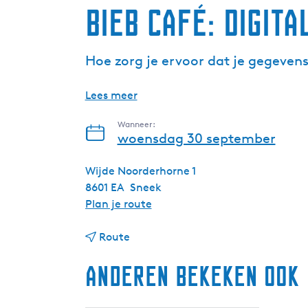
Bieb Café: Digita
Hoe zorg je ervoor dat je gegevens
Lees meer
Wanneer:
woensdag 30 september
Wijde Noorderhorne 1
8601 EA
Sneek
n
Plan je route
a
n
a
Route
a
r
Anderen bekeken ook
a
B
r
i
B
e