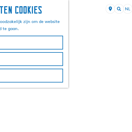
ten cookies
NL
S
Z
e
oodzakelijk zijn om de website
o
l
d te gaan.
e
e
k
c
e
t
n
e
e
r
t
a
a
l
H
u
i
d
i