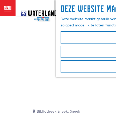
Deze website ma
menu
G
a
Deze website maakt gebruik van 
n
zo goed mogelijk te laten funct
a
a
r
d
e
h
o
m
e
p
a
g
e
Bibliotheek Sneek
, Sneek