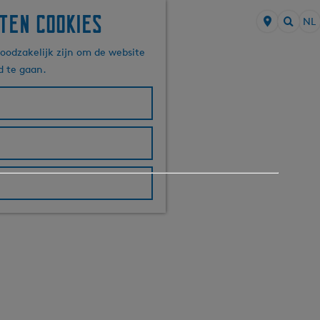
ten cookies
NL
S
Z
e
oodzakelijk zijn om de website
o
l
d te gaan.
e
e
k
c
e
t
n
e
e
r
t
a
a
l
H
u
i
d
i