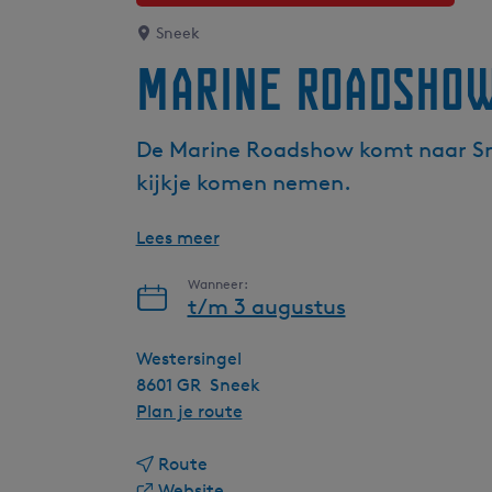
Sneek
Marine Roadsho
De Marine Roadshow komt naar Snee
kijkje komen nemen.
Lees meer
Wanneer:
t/m 3 augustus
Westersingel
8601 GR
Sneek
n
Plan je route
a
n
a
Route
a
v
r
Website