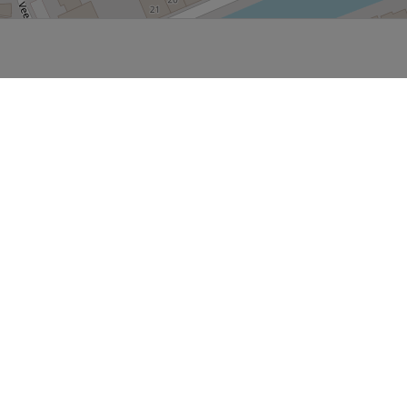
P, NRCAN, Esri Japan, METI, Esri China (Hong Kong), NOSTRA, © OpenStreetMap contributors, and the GIS 
sland
Balk
Heeg
Joure
Lemmer
Makkum
Oudemirdum
Woudsend