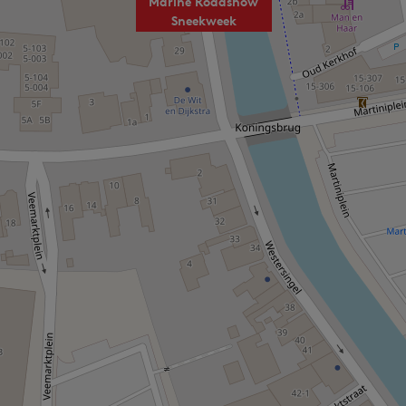
Marine Roadshow
Sneekweek