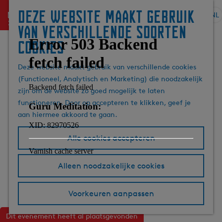
Deze website maakt gebruik
menu
NL
S
G
Z
van verschillende soorten
e
a
o
cookies
l
n
e
e
a
k
Deze website maakt gebruik van verschillende cookies
c
a
e
(Functioneel, Analytisch en Marketing) die noodzakelijk
t
r
n
zijn om de website zo goed mogelijk te laten
e
d
functioneren. Door op accepteren te klikken, geef je
e
e
aan hiermee akkoord te gaan.
r
h
t
o
Alle cookies accepteren
a
m
a
e
l
p
Alleen noodzakelijke cookies
H
a
u
g
Voorkeuren aanpassen
i
e
d
Dit evenement heeft al plaatsgevonden
i