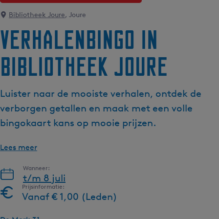
g
Bibliotheek Joure
, Joure
e
Verhalenbingo in
t
a
Bibliotheek Joure
a
l
:
Luister naar de mooiste verhalen, ontdek de
N
e
verborgen getallen en maak met een volle
d
bingokaart kans op mooie prijzen.
e
r
Lees meer
l
a
Wanneer:
n
t/m 8 juli
d
Prijsinformatie:
Vanaf € 1,00 (Leden)
s