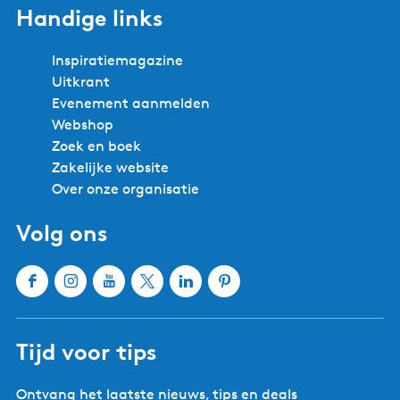
Handige links
Inspiratiemagazine
Uitkrant
Evenement aanmelden
Webshop
Zoek en boek
Zakelijke website
Over onze organisatie
Volg ons
F
I
Y
X
L
P
a
n
o
W
i
i
c
s
u
a
n
n
Tijd voor tips
e
t
T
t
k
t
b
a
u
e
e
e
Ontvang het laatste nieuws, tips en deals
o
g
b
r
d
r