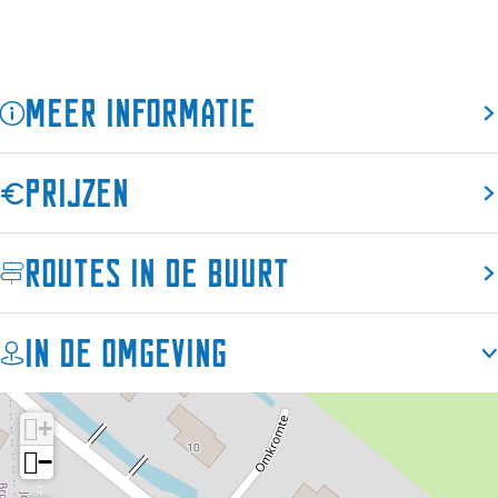
e
s
s
n
e
e
n
n
Meer informatie
Prijzen
Routes in de buurt
In de omgeving
+
−