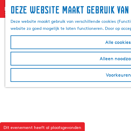
Deze website maakt gebruik van
menu
G
a
Deze website maakt gebruik van verschillende cookies (Functi
n
website zo goed mogelijk te laten functioneren. Door op acce
a
a
Alle cookie
r
d
Alleen noodzak
e
h
Voorkeuren
o
m
e
p
a
g
e
Dit evenement heeft al plaatsgevonden