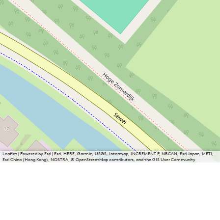
Leaflet
|
Powered by Esri | Esri, HERE, Garmin, USGS, Intermap, INCREMENT P, NRCAN, Esri Japan, METI,
Esri China (Hong Kong), NOSTRA, © OpenStreetMap contributors, and the GIS User Community