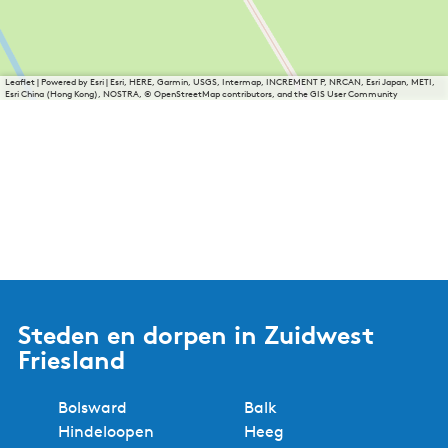
Leaflet
|
Powered by Esri | Esri, HERE, Garmin, USGS, Intermap, INCREMENT P, NRCAN, Esri Japan, METI,
Esri China (Hong Kong), NOSTRA, © OpenStreetMap contributors, and the GIS User Community
Steden en dorpen in Zuidwest
Friesland
Bolsward
Balk
Hindeloopen
Heeg