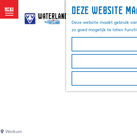
Deze website ma
menu
G
a
Deze website maakt gebruik van 
n
zo goed mogelijk te laten funct
a
a
r
d
e
h
o
m
e
p
a
g
e
Workum