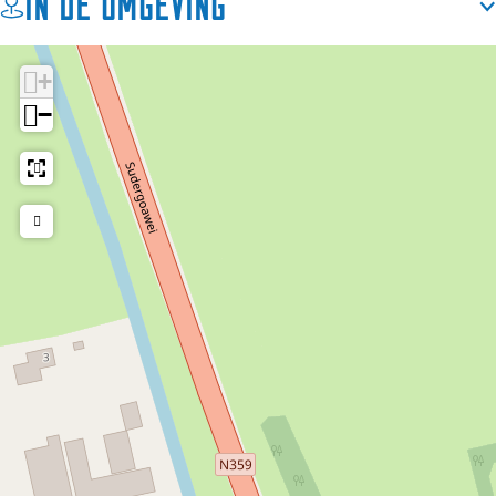
In de omgeving
+
−