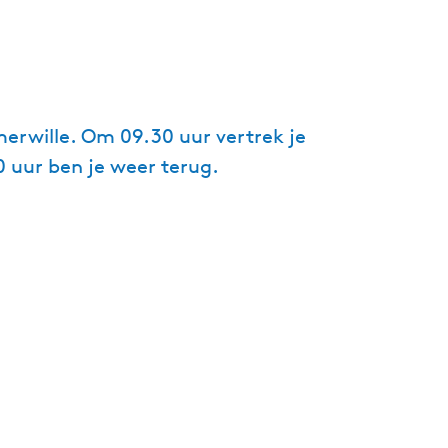
g
e
t
a
a
erwille. Om 09.30 uur vertrek je
l
0 uur ben je weer terug.
:
N
e
d
e
r
l
a
n
d
s