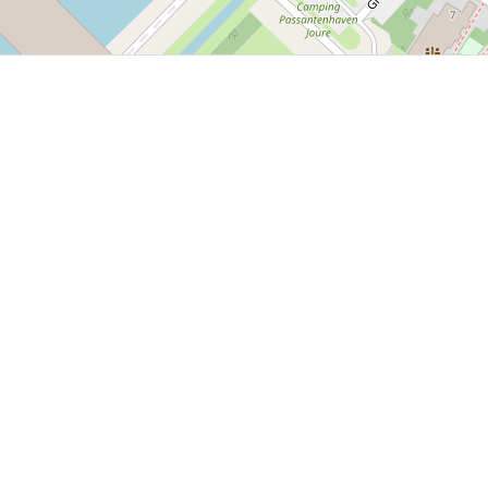
P, NRCAN, Esri Japan, METI, Esri China (Hong Kong), NOSTRA, © OpenStreetMap contributors, and the GIS 