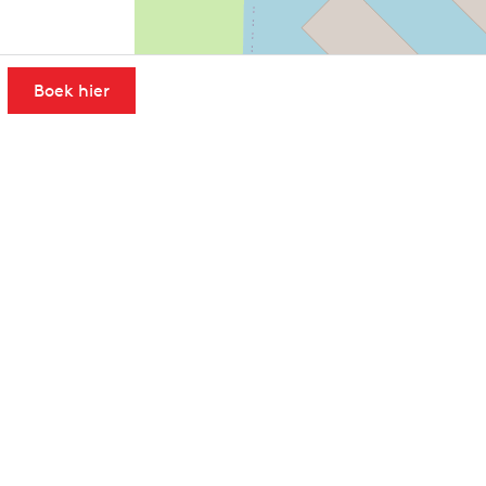
Boek hier
Leaflet
|
Powered by Esri | Esri, HERE, Garmin, USGS, Intermap, INCREMENT 