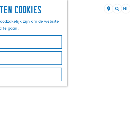
ten cookies
NL
S
Z
e
oodzakelijk zijn om de website
o
l
d te gaan.
e
e
k
c
e
t
n
e
e
r
t
a
a
l
H
u
i
d
i