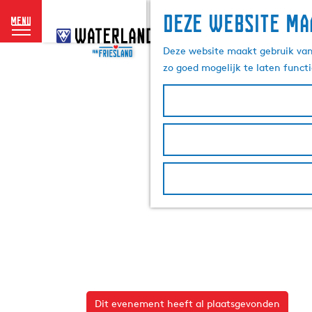
Deze website ma
menu
G
a
Deze website maakt gebruik van 
n
zo goed mogelijk te laten funct
a
a
r
d
e
h
o
m
e
p
a
g
e
Dit evenement heeft al plaatsgevonden