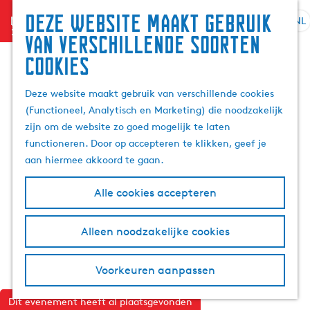
Deze website maakt gebruik
menu
NL
S
G
Z
van verschillende soorten
e
a
o
cookies
l
n
e
e
a
k
Deze website maakt gebruik van verschillende cookies
c
a
e
(Functioneel, Analytisch en Marketing) die noodzakelijk
t
r
n
zijn om de website zo goed mogelijk te laten
e
d
functioneren. Door op accepteren te klikken, geef je
e
e
aan hiermee akkoord te gaan.
r
h
t
o
Alle cookies accepteren
a
m
a
e
l
p
Alleen noodzakelijke cookies
H
a
u
g
Voorkeuren aanpassen
i
e
d
Dit evenement heeft al plaatsgevonden
i