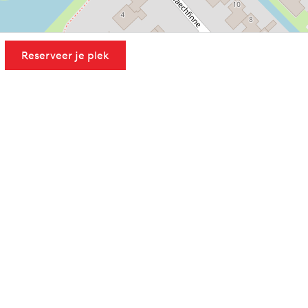
Reserveer je plek
Leaflet
|
Powered by Esri | Esri, HERE, Garmin, USGS, Intermap, INCREMENT P, NRCAN, Esri Japan, METI,
Esri China (Hong Kong), NOSTRA, © OpenStreetMap contributors, and the GIS User Community