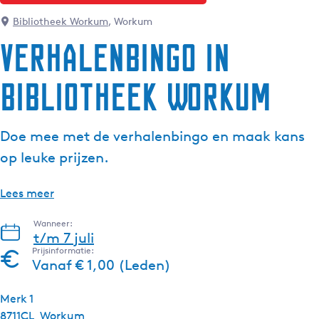
g
Bibliotheek Workum
, Workum
e
Verhalenbingo in
t
a
Bibliotheek Workum
a
l
:
Doe mee met de verhalenbingo en maak kans
N
e
op leuke prijzen.
d
e
Lees meer
r
l
Wanneer:
t/m 7 juli
a
Prijsinformatie:
n
Vanaf € 1,00 (Leden)
d
s
Merk 1
8711CL
Workum