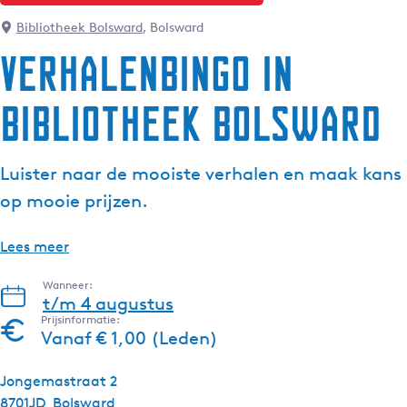
g
Bibliotheek Bolsward
, Bolsward
e
Verhalenbingo in
t
a
Bibliotheek Bolsward
a
l
:
Luister naar de mooiste verhalen en maak kans
N
e
op mooie prijzen.
d
e
Lees meer
r
l
Wanneer:
t/m 4 augustus
a
Prijsinformatie:
n
Vanaf € 1,00 (Leden)
d
s
Jongemastraat 2
8701JD
Bolsward