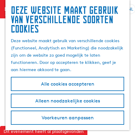
Deze website maakt gebruik
menu
NL
S
G
Z
van verschillende soorten
e
a
o
cookies
l
n
e
e
a
k
Deze website maakt gebruik van verschillende cookies
c
a
e
(Functioneel, Analytisch en Marketing) die noodzakelijk
t
r
n
zijn om de website zo goed mogelijk te laten
e
d
functioneren. Door op accepteren te klikken, geef je
e
e
aan hiermee akkoord te gaan.
r
h
t
o
Alle cookies accepteren
a
m
a
e
l
p
Alleen noodzakelijke cookies
H
a
u
g
Voorkeuren aanpassen
i
e
d
Dit evenement heeft al plaatsgevonden
i