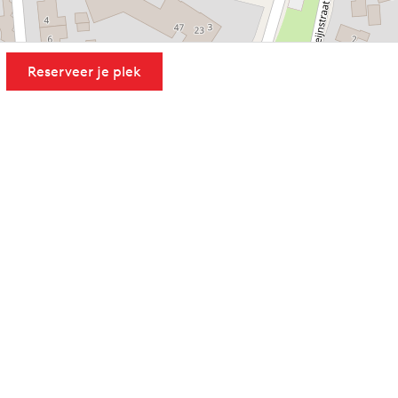
Reserveer je plek
Leaflet
|
Powered by Esri | Esri, HERE, Garmin, USGS, Intermap, INCREMENT P, NRCAN, Esri Japan, METI,
Esri China (Hong Kong), NOSTRA, © OpenStreetMap contributors, and the GIS User Community