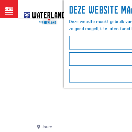
Deze website ma
menu
G
a
Deze website maakt gebruik van 
n
zo goed mogelijk te laten funct
a
a
r
d
e
h
o
m
e
p
a
g
e
Joure