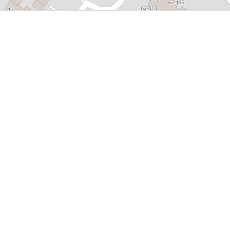
P, NRCAN, Esri Japan, METI, Esri China (Hong Kong), NOSTRA, © OpenStreetMap contributors, and the GIS 
sland