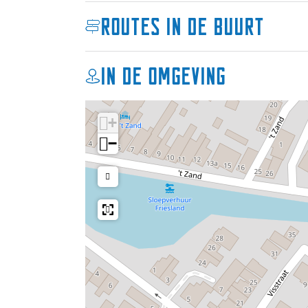
a
Routes in de buurt
t
In de omgeving
+
−