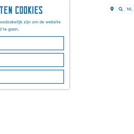
ten cookies
NL
S
Z
e
oodzakelijk zijn om de website
o
l
d te gaan.
e
e
k
c
e
t
n
e
e
r
t
a
a
l
H
u
i
d
i