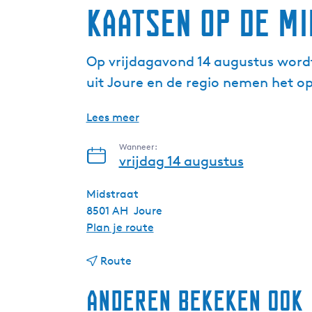
Kaatsen op de M
Op vrijdagavond 14 augustus wordt 
uit Joure en de regio nemen het o
Lees meer
Wanneer:
vrijdag 14 augustus
Midstraat
8501 AH
Joure
n
Plan je route
a
n
a
Route
a
r
Anderen bekeken ook
a
K
r
a