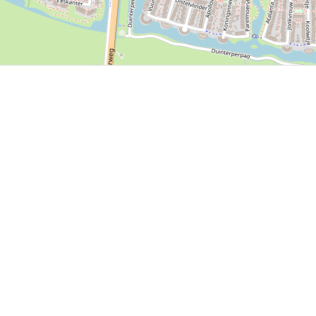
P, NRCAN, Esri Japan, METI, Esri China (Hong Kong), NOSTRA, © OpenStreetMap contributors, and the GIS 