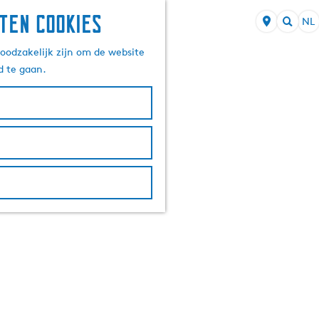
ten cookies
NL
S
Z
e
oodzakelijk zijn om de website
o
l
d te gaan.
e
e
k
c
e
t
n
e
e
r
t
a
a
l
H
u
i
d
i