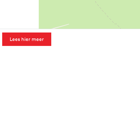
Lees hier meer
Leaflet
|
Powered by Esri | Esri, HERE, Garmin, USGS, Intermap, INCREMENT 