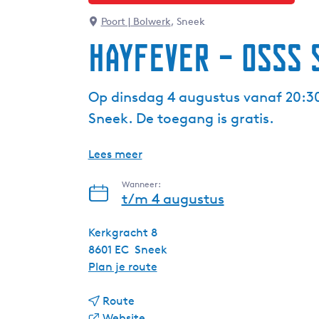
Poort | Bolwerk
, Sneek
Hayfever – OSSS
Op dinsdag 4 augustus vanaf 20:30 
Sneek. De toegang is gratis.
Lees meer
Wanneer:
t/m 4 augustus
Kerkgracht 8
8601 EC
Sneek
n
Plan je route
a
n
a
Route
a
v
r
Website