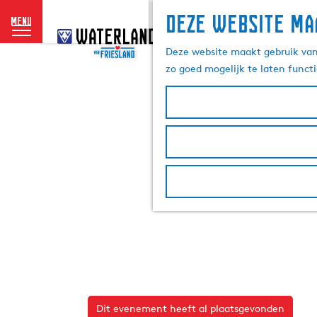
Deze website ma
menu
G
a
Deze website maakt gebruik van 
n
zo goed mogelijk te laten funct
a
a
r
d
e
h
o
m
e
p
a
g
e
Dit evenement heeft al plaatsgevonden