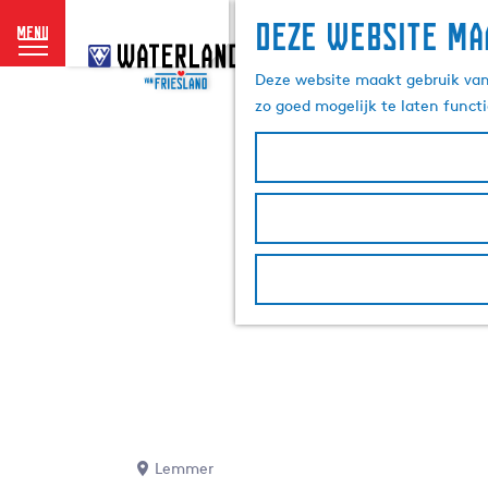
Deze website ma
menu
G
a
Deze website maakt gebruik van 
n
zo goed mogelijk te laten funct
a
a
r
d
e
h
o
m
e
p
a
g
e
Lemmer