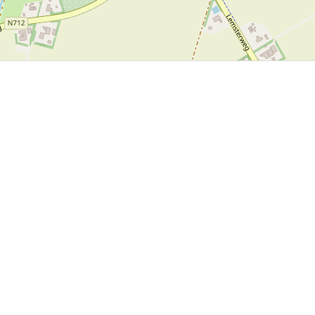
P, NRCAN, Esri Japan, METI, Esri China (Hong Kong), NOSTRA, © OpenStreetMap contributors, and the GIS 