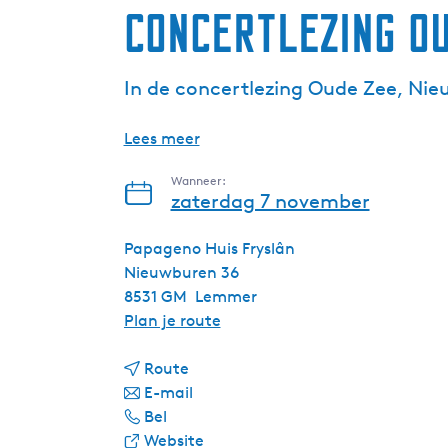
Concertlezing Ou
In de concertlezing Oude Zee, Nie
Lees meer
Wanneer:
zaterdag 7 november
Papageno Huis Fryslân
Nieuwburen 36
8531 GM
Lemmer
n
Plan je route
a
n
a
Route
a
n
r
E-mail
C
a
a
C
Bel
o
r
a
v
o
Website