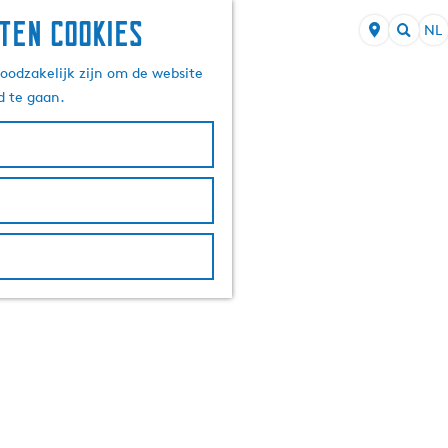
ten cookies
NL
S
Z
e
oodzakelijk zijn om de website
o
l
d te gaan.
e
e
k
c
e
t
n
e
e
r
t
a
a
l
H
u
i
d
i