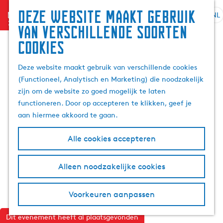
Deze website maakt gebruik
menu
NL
S
G
Z
van verschillende soorten
e
a
o
cookies
l
n
e
e
a
k
Deze website maakt gebruik van verschillende cookies
c
a
e
(Functioneel, Analytisch en Marketing) die noodzakelijk
t
r
n
zijn om de website zo goed mogelijk te laten
e
d
functioneren. Door op accepteren te klikken, geef je
e
e
aan hiermee akkoord te gaan.
r
h
t
o
Alle cookies accepteren
a
m
a
e
l
p
Alleen noodzakelijke cookies
H
a
u
g
Voorkeuren aanpassen
i
e
d
Dit evenement heeft al plaatsgevonden
i