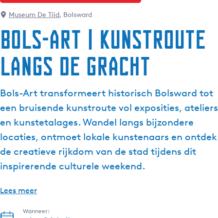
g
Museum De Tiid
, Bolsward
e
Bols-Art | Kunstroute
t
a
langs de gracht
a
l
:
Bols-Art transformeert historisch Bolsward tot
N
e
een bruisende kunstroute vol exposities, ateliers
d
en kunstetalages. Wandel langs bijzondere
e
locaties, ontmoet lokale kunstenaars en ontdek
r
de creatieve rijkdom van de stad tijdens dit
l
a
inspirerende culturele weekend.
n
d
Lees meer
s
Wanneer: