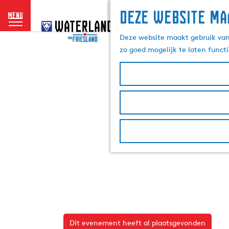
Deze website ma
menu
G
a
Deze website maakt gebruik van 
n
zo goed mogelijk te laten funct
a
a
r
d
e
h
o
m
e
p
a
g
e
Dit evenement heeft al plaatsgevonden