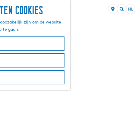
ten cookies
NL
S
Z
e
oodzakelijk zijn om de website
o
l
d te gaan.
e
e
k
c
e
t
n
e
e
r
t
a
a
l
H
u
i
d
i