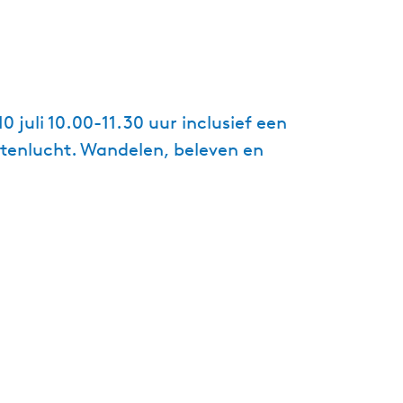
g
e
t
a
a
juli 10.00-11.30 uur inclusief een
l
tenlucht. Wandelen, beleven en
:
N
e
d
e
r
l
a
n
d
s