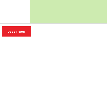
Lees meer
Leaflet
|
Powered by Esri | Esri, HERE, Garmin, USGS, Intermap, INCREMENT 