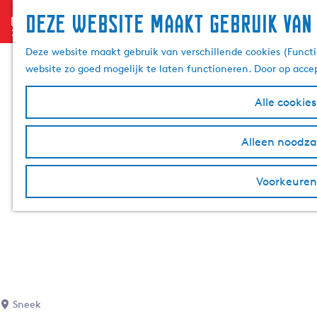
Deze website maakt gebruik van
menu
G
a
Deze website maakt gebruik van verschillende cookies (Functi
n
website zo goed mogelijk te laten functioneren. Door op acce
a
a
Alle cookie
r
d
Alleen noodzak
e
h
Voorkeuren
o
m
e
p
a
g
e
Sneek