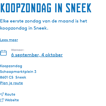
Koopzondag in Sneek
Elke eerste zondag van de maand is het
koopzondag in Sneek.
Lees meer
Wanneer:
6 september, 4 oktober
Koopzondag
Schaapmarktplein 3
8601 CS
Sneek
n
Plan je route
a
n
a
Route
a
v
r
Website
a
a
K