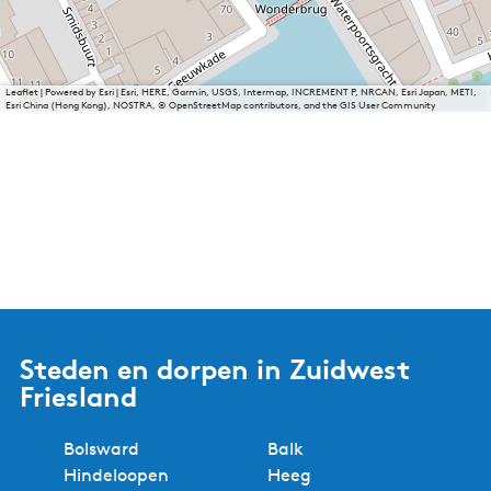
Leaflet
|
Powered by Esri | Esri, HERE, Garmin, USGS, Intermap, INCREMENT P, NRCAN, Esri Japan, METI,
Esri China (Hong Kong), NOSTRA, © OpenStreetMap contributors, and the GIS User Community
Steden en dorpen in Zuidwest
Friesland
Bolsward
Balk
Hindeloopen
Heeg