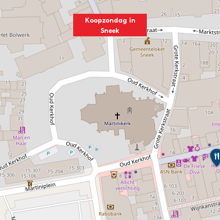
Koopzondag in
Sneek
B
a
n
k
e
t
b
a