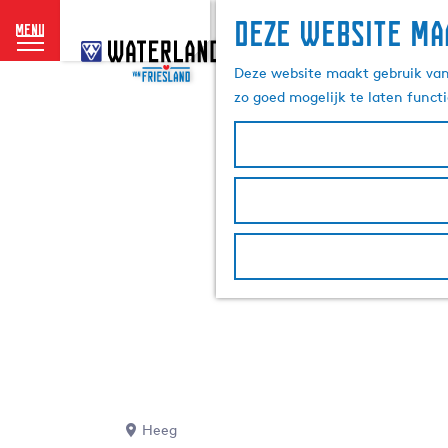
Deze website ma
menu
G
a
Deze website maakt gebruik van 
n
zo goed mogelijk te laten funct
a
a
r
d
e
h
o
m
e
p
a
g
e
Heeg