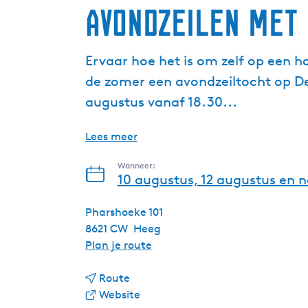
Avondzeilen met 
Ervaar hoe het is om zelf op een hou
de zomer een avondzeiltocht op 
augustus vanaf 18.30...
Lees meer
Wanneer:
10 augustus, 12 augustus en 
Pharshoeke 101
8621 CW
Heeg
n
Plan je route
a
n
a
Route
a
v
r
Website