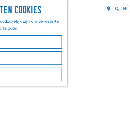
ten cookies
NL
S
Z
e
oodzakelijk zijn om de website
o
l
d te gaan.
e
e
k
c
e
t
n
e
e
r
t
a
a
l
H
u
i
d
i