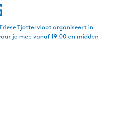
g
g
e
t
Friese Tjottervloot organiseert in
a
aar je mee vanaf 19.00 en midden
a
l
:
N
e
d
e
r
l
a
n
d
s