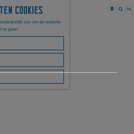
ten cookies
NL
S
Z
e
oodzakelijk zijn om de website
o
l
d te gaan.
e
e
k
c
e
t
n
e
e
r
t
a
a
l
H
u
i
d
i