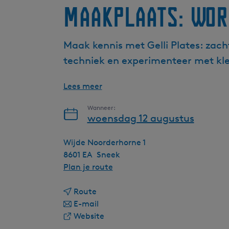
Maakplaats: Wor
Maak kennis met Gelli Plates: za
techniek en experimenteer met kle
Lees meer
Wanneer:
woensdag 12 augustus
Wijde Noorderhorne 1
8601 EA
Sneek
n
Plan je route
a
n
a
Route
a
n
r
E-mail
a
a
v
M
Website
r
a
a
a