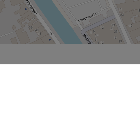
P, NRCAN, Esri Japan, METI, Esri China (Hong Kong), NOSTRA, © OpenStreetMap contributors, and the GIS 
sland