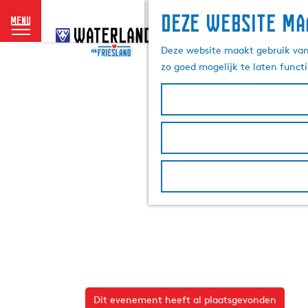
Deze website ma
menu
G
a
Deze website maakt gebruik van 
n
zo goed mogelijk te laten funct
a
a
r
d
e
h
o
m
e
p
a
g
e
Dit evenement heeft al plaatsgevonden