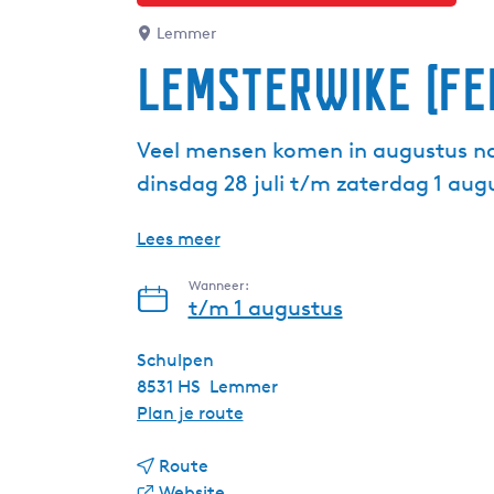
Lemmer
Lemsterwike (F
Veel mensen komen in augustus naa
dinsdag 28 juli t/m zaterdag 1 aug
Lees meer
Wanneer:
t/m 1 augustus
Schulpen
8531 HS
Lemmer
n
Plan je route
a
n
a
Route
a
v
r
Website