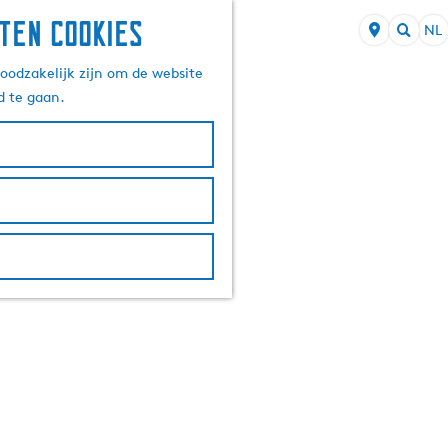
ten cookies
NL
S
Z
e
oodzakelijk zijn om de website
o
l
d te gaan.
e
e
k
c
e
t
n
e
e
r
t
a
a
l
H
u
i
d
i