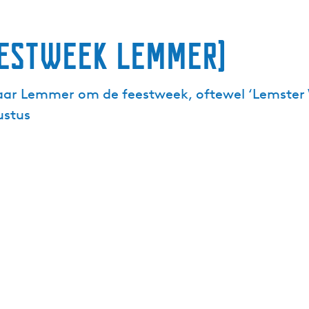
eestweek Lemmer)
r Lemmer om de feestweek, oftewel ‘Lemster Wik
ustus