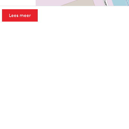
Lees meer
Leaflet
|
Powered by Esri | Esri, HERE, Garmin, USGS, Intermap, INCREMENT 