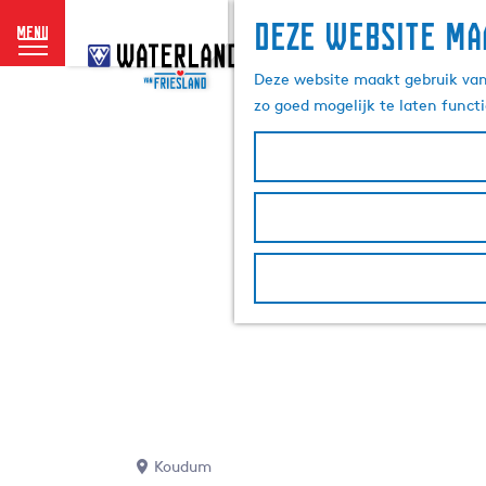
Deze website ma
menu
G
a
Deze website maakt gebruik van 
n
zo goed mogelijk te laten funct
a
a
r
d
e
h
o
m
e
p
a
g
e
Koudum