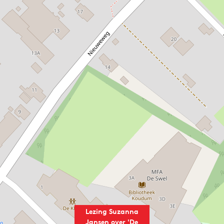
Lezing Suzanna
Jansen over 'De