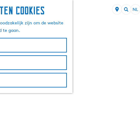
ten cookies
NL
S
Z
e
oodzakelijk zijn om de website
o
l
d te gaan.
e
e
k
c
e
t
n
e
e
r
t
a
a
l
H
u
i
d
i