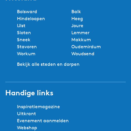
i
f
Bolsward
Balk
Hindeloopen
Heeg
IJlst
Joure
Sloten
Lemmer
Sneek
Makkum
Stavoren
Oudemirdum
Workum
Woudsend
Bekijk alle steden en dorpen
Handige links
Inspiratiemagazine
Uitkrant
Evenement aanmelden
Webshop