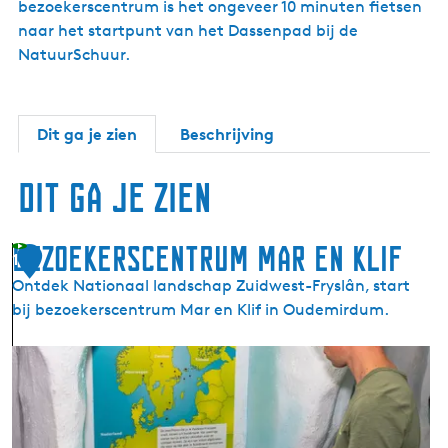
bezoekerscentrum is het ongeveer 10 minuten fietsen
naar het startpunt van het Dassenpad bij de
NatuurSchuur.
Dit ga je zien
Beschrijving
Dit ga je zien
Bezoekerscentrum Mar en Klif
1
Ontdek Nationaal landschap Zuidwest-Fryslân, start
bij bezoekerscentrum Mar en Klif in Oudemirdum.
B
e
z
o