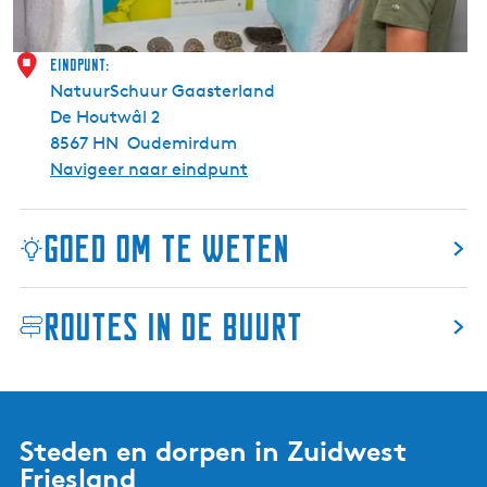
e
k
e
Eindpunt:
r
NatuurSchuur Gaasterland
s
De Houtwâl 2
c
8567 HN
Oudemirdum
e
Navigeer naar eindpunt
n
t
Goed om te weten
r
u
m
Routes in de buurt
M
a
r
e
n
Steden en dorpen in Zuidwest
K
Friesland
l