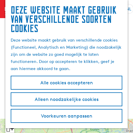
Deze website maakt gebruik
menu
NL
S
G
Z
van verschillende soorten
e
a
o
cookies
l
n
e
e
a
k
Deze website maakt gebruik van verschillende cookies
c
a
e
(Functioneel, Analytisch en Marketing) die noodzakelijk
t
r
n
zijn om de website zo goed mogelijk te laten
e
d
functioneren. Door op accepteren te klikken, geef je
e
e
aan hiermee akkoord te gaan.
r
h
t
o
Alle cookies accepteren
a
m
a
e
l
p
Alleen noodzakelijke cookies
H
a
u
g
Voorkeuren aanpassen
i
e
d
+
i