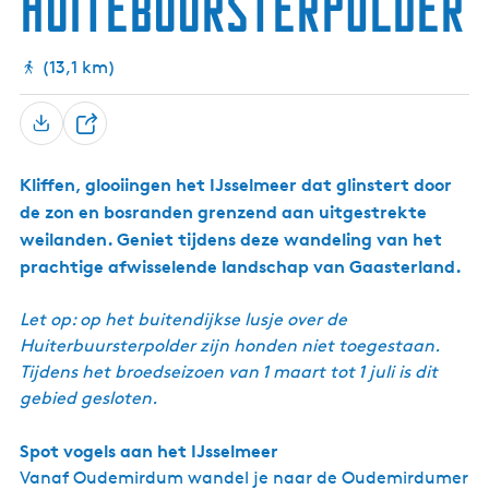
Huitebuursterpolder
m
e
M
m
t
a
r
e
r
a
-
e
v
d
r
r
r
D
r
e
u
K
e
e
(13,1 km)
e
b
n
m
l
i
n
B
û
t
)
i
n
K
e
t
j
f
D
l
t
e
D
e
e
i
o
n
b
e
H
f
n
p
i
e
Kliffen, glooiingen het IJsselmeer dat glinstert door
e
p
o
j
g
l
l
de zon en bosranden grenzend aan uitgestrekte
l
S
e
e
d
â
weilanden. Geniet tijdens deze wandeling van het
G
a
e
n
e
prachtige afwisselende landschap van Gaasterland.
t
r
f
r
s
e
z
-
a
Let op: op het buitendijkse lusje over de
e
S
r
n
Huiterbuursterpolder zijn honden niet toegestaan.
e
t
e
Tijdens het broedseizoen van 1 maart tot 1 juli is dit
d
gebied gesloten.
y
k
k
Spot vogels aan het IJsselmeer
i
Vanaf Oudemirdum wandel je naar de Oudemirdumer
e