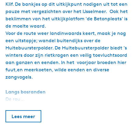
k
Klif. De bankjes op dit uitkijkpunt nodigen uit tot een
j
pauze met vergezichten over het IJsselmeer. Ook het
e
beklimmen van het uitkijkplatfom 'de Betonpleats' is
u
i
de moeite waard.
t
Voor de route weer landinwaards keert, maak je nog
k
een uitstapje; wandel buitendijks over de
i
j
Huitebuursterpolder. De Huitebuursterpolder biedt 's
k
winters door zijn rietkragen een veilig toevluchtsoord
p
aan ganzen en eenden. In het voorjaar broeden hier
l
a
fuut,en meerkoeten, wilde eenden en diverse
t
zangvogels.
f
o
r
Langs bosranden
m
De rou…
Lees meer