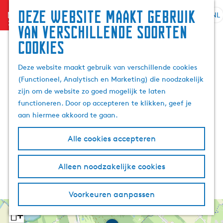
Deze website maakt gebruik
menu
NL
S
G
Z
van verschillende soorten
e
a
o
cookies
l
n
e
e
a
k
Deze website maakt gebruik van verschillende cookies
c
a
e
(Functioneel, Analytisch en Marketing) die noodzakelijk
t
r
n
zijn om de website zo goed mogelijk te laten
e
d
functioneren. Door op accepteren te klikken, geef je
e
e
aan hiermee akkoord te gaan.
r
h
t
o
Alle cookies accepteren
a
m
a
e
l
p
Alleen noodzakelijke cookies
H
a
u
g
Voorkeuren aanpassen
i
e
d
+
i
L