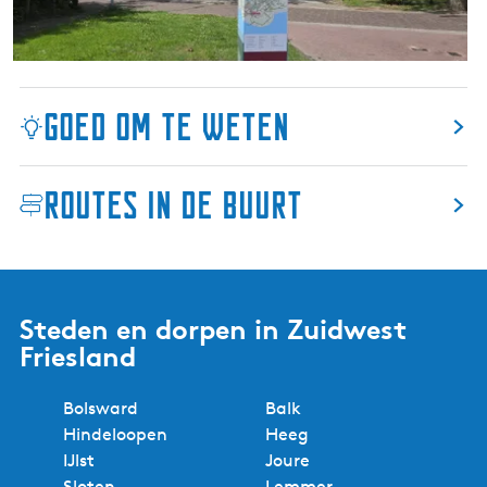
d
u
u
d
m
e
m
Goed om te weten
i
r
d
Routes in de buurt
u
m
Steden en dorpen in Zuidwest
Friesland
Bolsward
Balk
Hindeloopen
Heeg
IJlst
Joure
Sloten
Lemmer