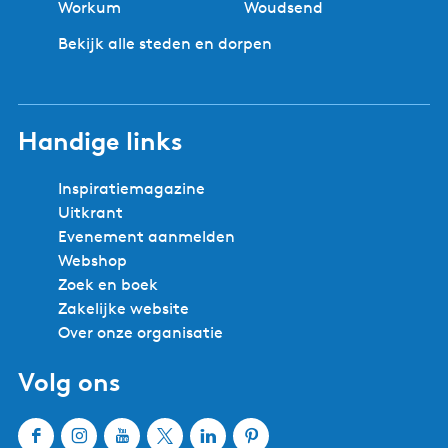
Workum
Woudsend
Bekijk alle steden en dorpen
Handige links
Inspiratiemagazine
Uitkrant
Evenement aanmelden
Webshop
Zoek en boek
Zakelijke website
Over onze organisatie
Volg ons
F
I
Y
X
L
P