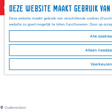
Deze website maakt gebruik van
menu
G
a
Deze website maakt gebruik van verschillende cookies (Functi
n
website zo goed mogelijk te laten functioneren. Door op acce
a
a
Alle cookie
r
d
Alleen noodzak
e
h
Voorkeuren
o
m
e
p
a
g
e
Oudemirdum