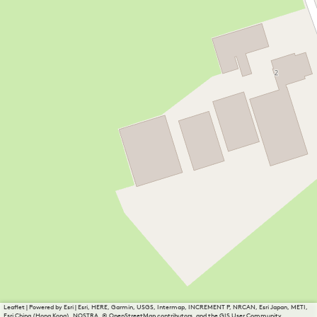
Leaflet
|
Powered by Esri | Esri, HERE, Garmin, USGS, Intermap, INCREMENT P, NRCAN, Esri Japan, METI,
Esri China (Hong Kong), NOSTRA, © OpenStreetMap contributors, and the GIS User Community