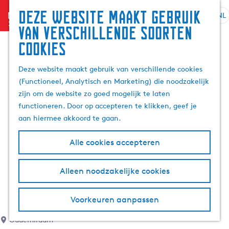
Deze website maakt gebruik
menu
NL
S
G
Z
van verschillende soorten
e
a
o
cookies
l
n
e
e
a
k
Deze website maakt gebruik van verschillende cookies
c
a
e
(Functioneel, Analytisch en Marketing) die noodzakelijk
t
r
n
zijn om de website zo goed mogelijk te laten
e
d
functioneren. Door op accepteren te klikken, geef je
e
e
aan hiermee akkoord te gaan.
r
h
t
o
Alle cookies accepteren
a
m
a
e
l
p
Alleen noodzakelijke cookies
H
a
u
g
Voorkeuren aanpassen
i
e
d
Oudemirdum
i