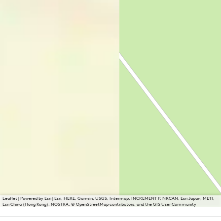
Leaflet
|
Powered by Esri | Esri, HERE, Garmin, USGS, Intermap, INCREMENT P, NRCAN, Esri Japan, METI,
Esri China (Hong Kong), NOSTRA, © OpenStreetMap contributors, and the GIS User Community