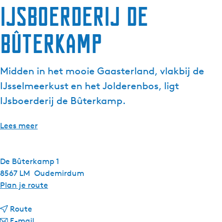
IJsboerderij de
g
e
Bûterkamp
t
a
a
Midden in het mooie Gaasterland, vlakbij de
l
:
IJsselmeerkust en het Jolderenbos, ligt
N
IJsboerderij de Bûterkamp.
e
d
Lees meer
e
r
l
De Bûterkamp 1
a
8567 LM
Oudemirdum
n
n
Plan je route
d
a
s
n
a
Route
a
n
r
E-mail