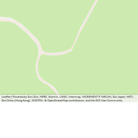
Leaflet
|
Powered by Esri | Esri, HERE, Garmin, USGS, Intermap, INCREMENT P, NRCAN, Esri Japan, METI,
Esri China (Hong Kong), NOSTRA, © OpenStreetMap contributors, and the GIS User Community