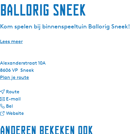
Ballorig Sneek
Kom spelen bij binnenspeeltuin Ballorig Sneek!
Lees meer
Alexanderstraat 10A
8606 VP
Sneek
n
Plan je route
a
n
a
Route
a
n
r
E-mail
B
a
a
B
Bel
a
r
a
v
a
Website
l
B
r
a
l
Anderen bekeken ook
l
a
B
n
l