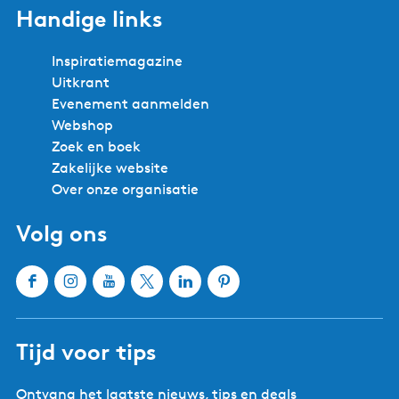
Handige links
Inspiratiemagazine
Uitkrant
Evenement aanmelden
Webshop
Zoek en boek
Zakelijke website
Over onze organisatie
Volg ons
F
I
Y
X
L
P
a
n
o
W
i
i
c
s
u
a
n
n
Tijd voor tips
e
t
T
t
k
t
b
a
u
e
e
e
Ontvang het laatste nieuws, tips en deals
o
g
b
r
d
r