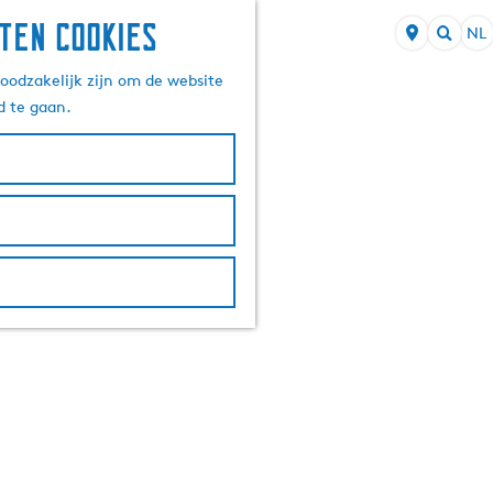
ten cookies
NL
S
Z
e
oodzakelijk zijn om de website
o
l
d te gaan.
e
e
k
c
e
t
n
e
e
r
t
a
a
l
H
u
i
d
i