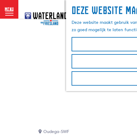
Deze website ma
menu
G
a
Deze website maakt gebruik van 
n
zo goed mogelijk te laten funct
a
a
r
d
e
h
o
m
e
p
a
g
e
Oudega-SWF