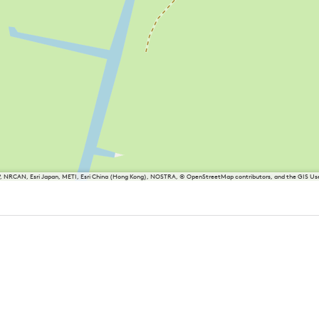
P, NRCAN, Esri Japan, METI, Esri China (Hong Kong), NOSTRA, © OpenStreetMap contributors, and the GIS 
sland