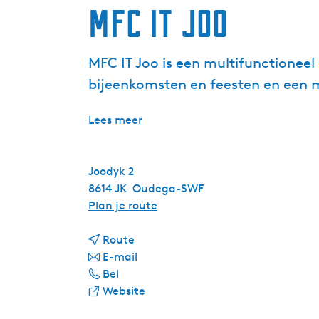
MFC it Joo
MFC IT Joo is een multifunctionee
bijeenkomsten en feesten en een m
Lees meer
Joodyk 2
8614 JK
Oudega-SWF
n
Plan je route
a
n
a
Route
a
n
r
E-mail
M
a
a
M
Bel
F
r
a
v
F
Website
C
M
r
a
C