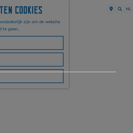
ten cookies
NL
S
Z
e
oodzakelijk zijn om de website
o
l
d te gaan.
e
e
k
c
e
t
n
e
e
r
t
a
a
l
H
u
i
d
i