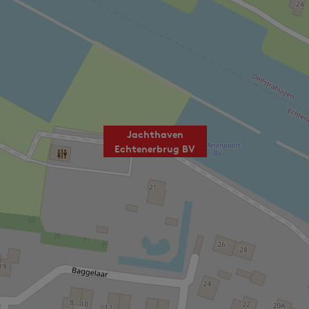
Jachthaven
Echtenerbrug BV