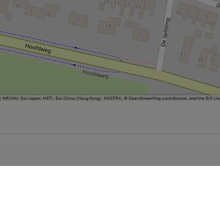
P, NRCAN, Esri Japan, METI, Esri China (Hong Kong), NOSTRA, © OpenStreetMap contributors, and the GIS 
sland
Balk
Heeg