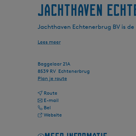
Jachthaven Echt
Jachthaven Echtenerbrug BV is de
Lees meer
Baggelaar 21A
8539 RV
Echtenerbrug
n
Plan je route
a
n
a
Route
a
n
r
E-mail
J
a
a
J
Bel
a
r
a
v
a
Website
c
J
r
a
c
h
a
J
n
h