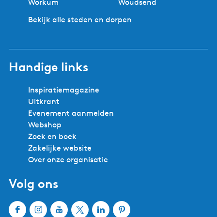
Workum
Woudsend
Bekijk alle steden en dorpen
Handige links
Inspiratiemagazine
Uitkrant
Evenement aanmelden
Webshop
Zoek en boek
Zakelijke website
Over onze organisatie
Volg ons
F
I
Y
X
L
P