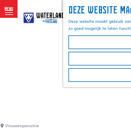
Deze website ma
menu
G
a
Deze website maakt gebruik van 
n
zo goed mogelijk te laten funct
a
a
r
d
e
h
o
m
e
p
a
g
e
Vrouwenparochie