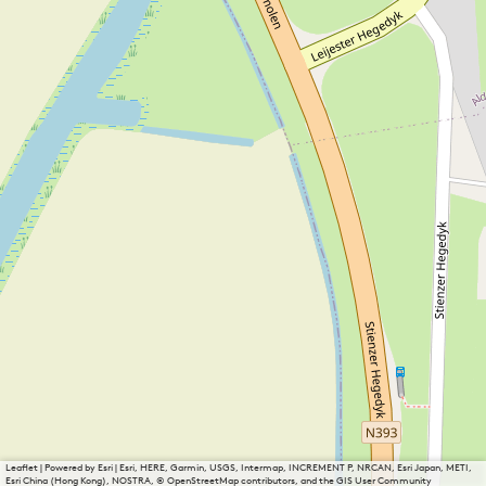
Leaflet
|
Powered by Esri | Esri, HERE, Garmin, USGS, Intermap, INCREMENT P, NRCAN, Esri Japan, METI,
Esri China (Hong Kong), NOSTRA, © OpenStreetMap contributors, and the GIS User Community