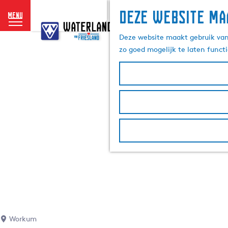
Deze website ma
menu
G
a
Deze website maakt gebruik van 
n
zo goed mogelijk te laten funct
a
a
r
d
e
h
o
m
e
p
a
g
e
Workum