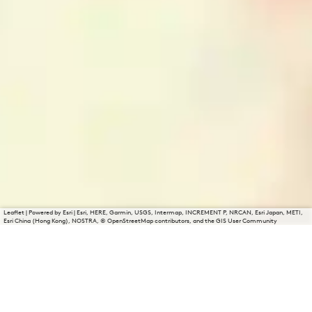
Leaflet
|
Powered by Esri | Esri, HERE, Garmin, USGS, Intermap, INCREMENT P, NRCAN, Esri Japan, METI,
Esri China (Hong Kong), NOSTRA, © OpenStreetMap contributors, and the GIS User Community