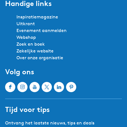
Handige links
Inspiratiemagazine
Uitkrant
Evenement aanmelden
Webshop
Zoek en boek
Zakelijke website
Over onze organisatie
Volg ons
F
I
Y
X
L
P
a
n
o
W
i
i
c
s
u
a
n
n
Tijd voor tips
e
t
T
t
k
t
b
a
u
e
e
e
Ontvang het laatste nieuws, tips en deals
o
g
b
r
d
r