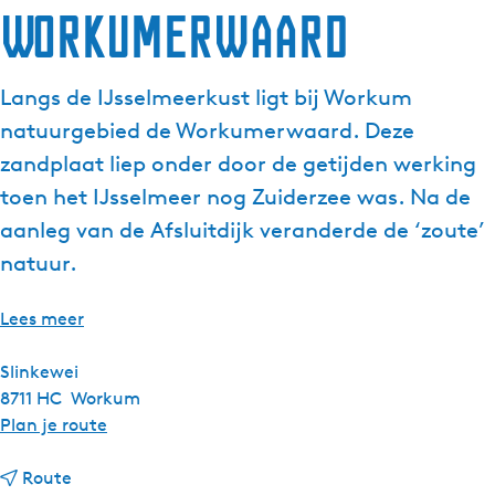
Workumerwaard
Langs de IJsselmeerkust ligt bij Workum
natuurgebied de Workumerwaard. Deze
zandplaat liep onder door de getijden werking
toen het IJsselmeer nog Zuiderzee was. Na de
aanleg van de Afsluitdijk veranderde de ‘zoute’
natuur.
Lees meer
Slinkewei
8711 HC
Workum
n
Plan je route
a
n
a
Route