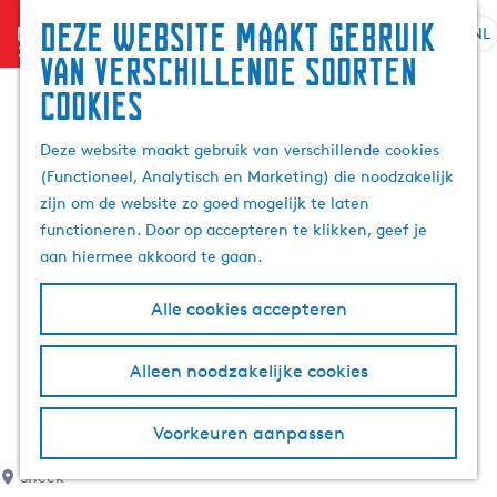
Deze website maakt gebruik
menu
NL
S
G
Z
van verschillende soorten
e
a
o
cookies
l
n
e
e
a
k
Deze website maakt gebruik van verschillende cookies
c
a
e
(Functioneel, Analytisch en Marketing) die noodzakelijk
t
r
n
zijn om de website zo goed mogelijk te laten
e
d
functioneren. Door op accepteren te klikken, geef je
e
e
aan hiermee akkoord te gaan.
r
h
t
o
Alle cookies accepteren
a
m
a
e
l
p
Alleen noodzakelijke cookies
H
a
u
g
Voorkeuren aanpassen
i
e
d
Sneek
i