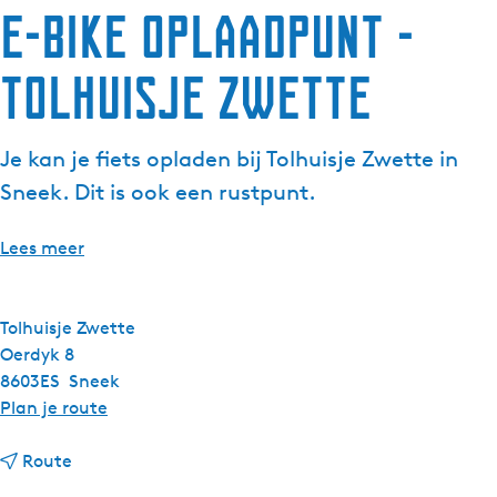
E-bike oplaadpunt -
g
e
Tolhuisje Zwette
t
a
a
Je kan je fiets opladen bij Tolhuisje Zwette in
l
:
Sneek. Dit is ook een rustpunt.
N
e
Lees meer
d
e
r
Tolhuisje Zwette
l
Oerdyk 8
a
8603ES
Sneek
n
n
Plan je route
d
a
s
n
a
Route
a
r