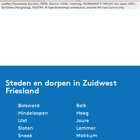
Leaflet
|
Powered by Esri | Esri, HERE, Garmin, USGS, Intermap, INCREMENT P, NRCAN, Esri Japan, METI,
Esri China (Hong Kong), NOSTRA, © OpenStreetMap contributors, and the GIS User Community
Steden en dorpen in Zuidwest
Friesland
Bolsward
Balk
Hindeloopen
Heeg
IJlst
Joure
Sloten
Lemmer
Sneek
Makkum