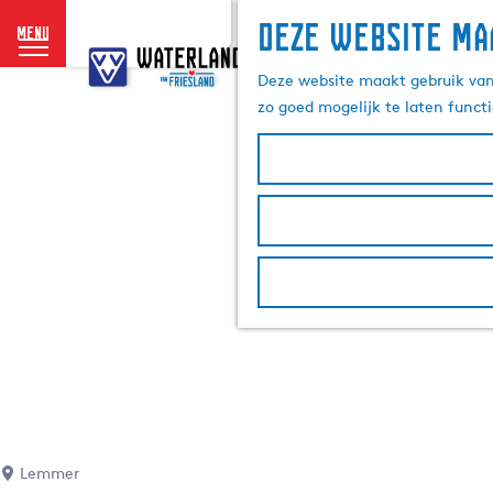
Deze website ma
menu
G
a
Deze website maakt gebruik van 
n
zo goed mogelijk te laten funct
a
a
r
d
e
h
o
m
e
p
a
g
e
Lemmer