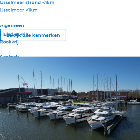
IJsselmeer strand <1km
IJsselmeer <1km
Algemeen
Huisdiervrij
Bekijk alle kenmerken
Rookvrij
Sanitair
Douche
Toilet in badkamer
Warm water
Buiten
Zwemtrap
Zitgelegenheid buiten
Apparatuur
Koelkast zonder vriesvak