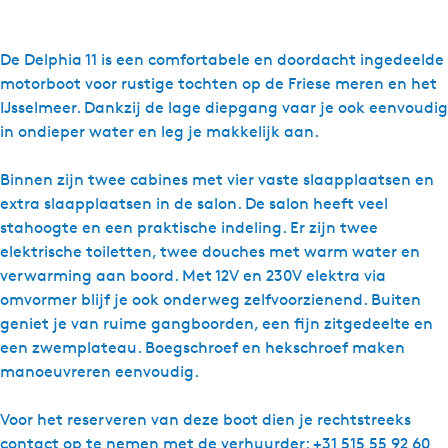
r
T
r
a
n
o
T
n
a
r
o
T
De Delphia 11 is een comfortabele en doordacht ingedeelde
d
n
r
o
motorboot voor rustige tochten op de Friese meren en het
o
a
n
r
IJsselmeer. Dankzij de lage diepgang vaar je ook eenvoudig
Y
d
a
n
in ondieper water en leg je makkelijk aan.
a
o
d
a
c
Y
o
d
Binnen zijn twee cabines met vier vaste slaapplaatsen en
h
a
Y
o
extra slaapplaatsen in de salon. De salon heeft veel
t
c
a
Y
stahoogte en een praktische indeling. Er zijn twee
i
h
c
a
elektrische toiletten, twee douches met warm water en
n
t
h
c
verwarming aan boord. Met 12V en 230V elektra via
g
i
t
h
omvormer blijf je ook onderweg zelfvoorzienend. Buiten
M
n
i
t
geniet je van ruime gangboorden, een fijn zitgedeelte en
a
g
n
i
een zwemplateau. Boegschroef en hekschroef maken
k
M
g
n
manoeuvreren eenvoudig.
k
a
M
g
u
k
a
M
Voor het reserveren van deze boot dien je rechtstreeks
m
k
k
a
contact op te nemen met de verhuurder: +31 515 55 92 60