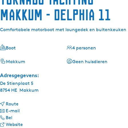
Makkum - Delphia 11
Comfortabele motorboot met loungedek en buitenkeuken
Boot
4 personen
Makkum
Geen huisdieren
Adresgegevens:
De Stienplaat 5
8754 HE
Makkum
n
Route
a
n
E-mail
T
a
a
Bel
o
r
a
v
Website