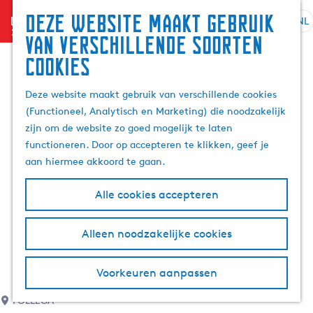
Deze website maakt gebruik
menu
NL
S
G
Z
van verschillende soorten
e
a
o
cookies
l
n
e
e
a
k
Deze website maakt gebruik van verschillende cookies
c
a
e
(Functioneel, Analytisch en Marketing) die noodzakelijk
t
r
n
zijn om de website zo goed mogelijk te laten
e
d
functioneren. Door op accepteren te klikken, geef je
e
e
aan hiermee akkoord te gaan.
r
h
t
o
Alle cookies accepteren
a
m
a
e
l
p
Alleen noodzakelijke cookies
H
a
u
g
Voorkeuren aanpassen
i
e
d
FOLLEGA
i