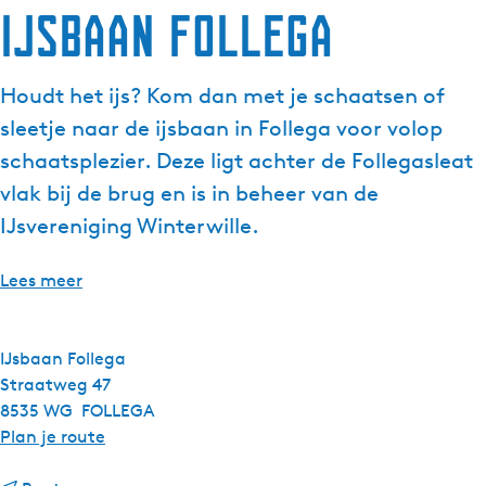
IJsbaan Follega
g
e
t
Houdt het ijs? Kom dan met je schaatsen of
a
sleetje naar de ijsbaan in Follega voor volop
a
l
schaatsplezier. Deze ligt achter de Follegasleat
:
vlak bij de brug en is in beheer van de
N
IJsvereniging Winterwille.
e
d
Lees meer
e
r
l
IJsbaan Follega
a
Straatweg 47
n
8535 WG
FOLLEGA
d
n
Plan je route
s
a