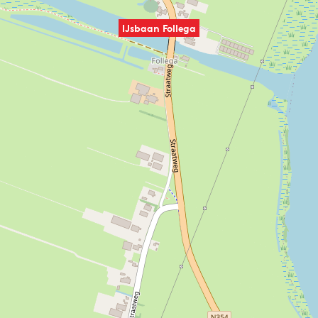
IJsbaan Follega