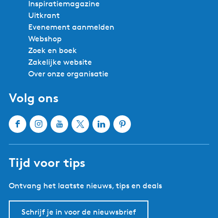
Inspiratiemagazine
Uitkrant
Evenement aanmelden
Webshop
Zoek en boek
Zakelijke website
Over onze organisatie
Volg ons
F
I
Y
X
L
P
a
n
o
W
i
i
c
s
u
a
n
n
Tijd voor tips
e
t
T
t
k
t
b
a
u
e
e
e
Ontvang het laatste nieuws, tips en deals
o
g
b
r
d
r
o
r
e
l
I
e
k
a
W
a
n
s
Schrijf je in voor de nieuwsbrief