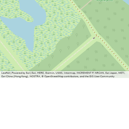
Leaflet
|
Powered by Esri | Esri, HERE, Garmin, USGS, Intermap, INCREMENT P, NRCAN, Esri Japan, METI,
Esri China (Hong Kong), NOSTRA, © OpenStreetMap contributors, and the GIS User Community