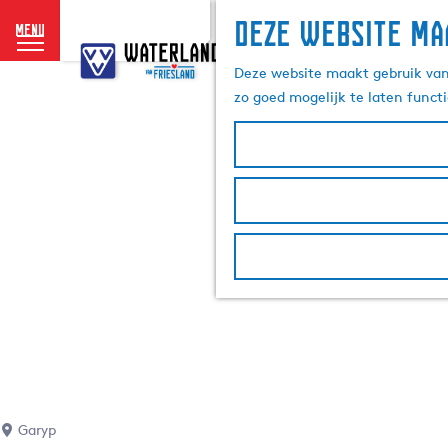
Deze website ma
menu
G
a
Deze website maakt gebruik van 
n
zo goed mogelijk te laten funct
a
a
r
d
e
h
o
m
e
p
a
g
e
Garyp