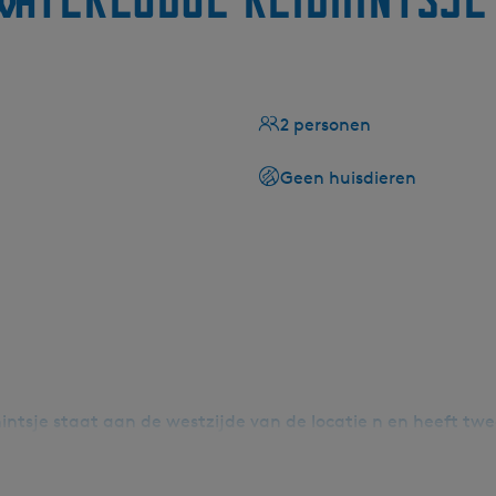
2 personen
Geen huisdieren
hintsje staat aan de westzijde van de locatie n en heeft tw