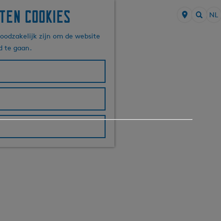
ten cookies
NL
S
Z
e
oodzakelijk zijn om de website
o
l
d te gaan.
e
e
k
c
e
t
n
e
e
r
t
a
a
l
H
u
i
d
i