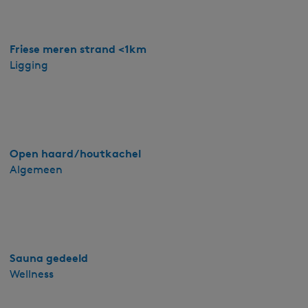
e
r
l
Friese meren strand <1km
o
Ligging
d
g
e
R
e
Open haard/houtkachel
i
Algemeen
d
h
i
n
t
s
Sauna gedeeld
j
Wellness
e