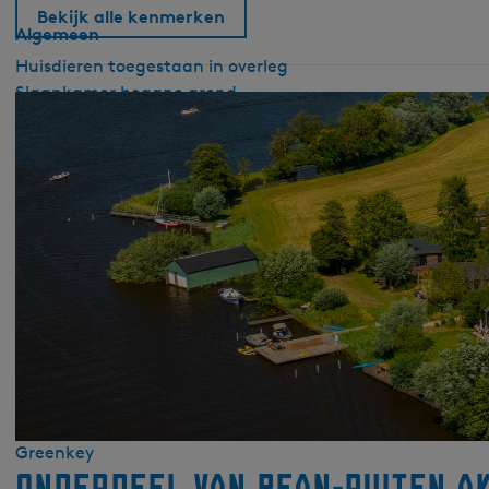
Bekijk alle kenmerken
Algemeen
Huisdieren toegestaan in overleg
Slaapkamer begane grond
Open haard/houtkachel
Wifi
Dekbedden
Sanitair
Separaat toilet
Douche
Wellness
Sauna gedeeld
Duurzaam
Greenkey