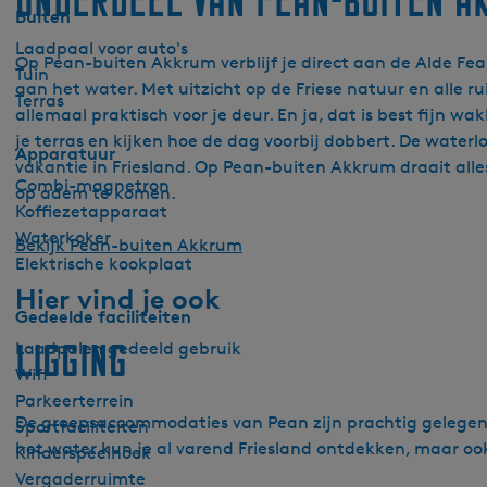
Onderdeel van Pean-buiten A
Buiten
Laadpaal voor auto's
Op Pean-buiten Akkrum verblijf je direct aan de Alde Fea
Tuin
aan het water. Met uitzicht op de Friese natuur en alle r
Terras
allemaal praktisch voor je deur. En ja, dat is best fijn 
je terras en kijken hoe de dag voorbij dobbert. De wate
Apparatuur
vakantie in Friesland. Op Pean-buiten Akkrum draait al
Combi-magnetron
op adem te komen.
Koffiezetapparaat
Waterkoker
Bekijk Pean-buiten Akkrum
Elektrische kookplaat
Hier vind je ook
Gedeelde faciliteiten
Ligging
Laadpalen gedeeld gebruik
Wifi
Parkeerterrein
De groepsaccommodaties van Pean zijn prachtig gelegen t
Sportfaciliteiten
het water kun je al varend Friesland ontdekken, maar ook
Kinderspeelhoek
Vergaderruimte