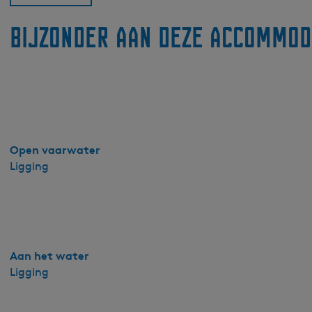
a
n
Bijzonder aan deze accommod
-
b
u
i
t
e
n
Open vaarwater
A
Ligging
k
k
r
u
m
-
Aan het water
W
Ligging
a
t