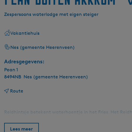
Zespersoons waterlodge met eigen steiger
Vakantiehuis
Nes (gemeente Heerenveen)
Adresgegevens:
Pean 1
8494NB
Nes (gemeente Heerenveen)
n
Route
a
a
r
Reidhintsje betekent waterhoentje in het Fries. Het Reid
P
e
Lees meer