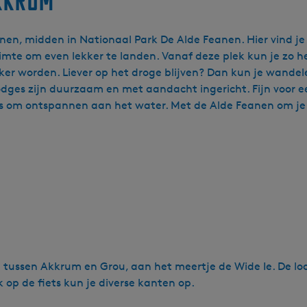
kkrum
nen, midden in Nationaal Park De Alde Feanen. Hier vind je
uimte om even lekker te landen. Vanaf deze plek kun je zo h
wakker worden. Liever op het droge blijven? Dan kun je wande
rlodges zijn duurzaam en met aandacht ingericht. Fijn voo
les om ontspannen aan het water. Met de Alde Feanen om je
ussen Akkrum en Grou, aan het meertje de Wide Ie. De locat
 op de fiets kun je diverse kanten op.