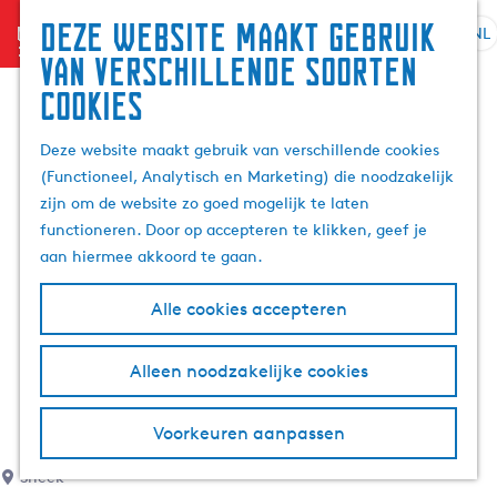
Deze website maakt gebruik
menu
NL
S
G
Z
van verschillende soorten
e
a
o
cookies
l
n
e
e
a
k
Deze website maakt gebruik van verschillende cookies
c
a
e
(Functioneel, Analytisch en Marketing) die noodzakelijk
t
r
n
zijn om de website zo goed mogelijk te laten
e
d
functioneren. Door op accepteren te klikken, geef je
e
e
aan hiermee akkoord te gaan.
r
h
t
o
Alle cookies accepteren
a
m
a
e
l
p
Alleen noodzakelijke cookies
H
a
u
g
Voorkeuren aanpassen
i
e
d
Sneek
i