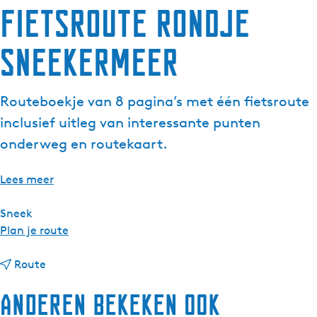
Fietsroute rondje
g
e
Sneekermeer
t
a
a
Routeboekje van 8 pagina’s met één fietsroute
l
:
inclusief uitleg van interessante punten
N
onderweg en routekaart.
e
d
Lees meer
e
r
Sneek
l
n
Plan je route
a
a
n
n
a
Route
d
a
r
s
Anderen bekeken ook
a
F
r
i