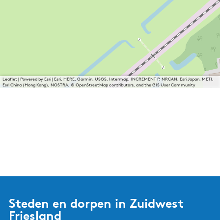
Leaflet
|
Powered by Esri | Esri, HERE, Garmin, USGS, Intermap, INCREMENT P, NRCAN, Esri Japan, METI,
Esri China (Hong Kong), NOSTRA, © OpenStreetMap contributors, and the GIS User Community
Steden en dorpen in Zuidwest
Friesland