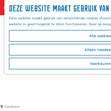
Deze website maakt gebruik van
menu
G
a
Deze website maakt gebruik van verschillende cookies (Functi
n
website zo goed mogelijk te laten functioneren. Door op acce
a
a
Alle cookie
r
d
Alleen noodzak
e
h
Voorkeuren
o
m
e
p
a
g
e
Oosthem