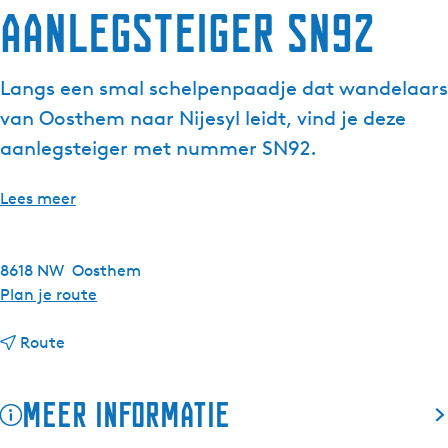
Aanlegsteiger SN92
Langs een smal schelpenpaadje dat wandelaars
van Oosthem naar Nijesyl leidt, vind je deze
aanlegsteiger met nummer SN92.
Lees meer
8618 NW
Oosthem
n
Plan je route
a
n
a
Route
a
r
a
A
Meer informatie
r
a
A
n