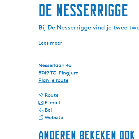
De Nesserrigge
Bij De Nesserrigge vind je twee t
Lees meer
Nesserlaan 4a
8749 TC
Pingjum
n
Plan je route
a
n
a
Route
a
n
r
E-mail
D
a
a
D
Bel
e
r
a
v
e
Website
N
D
r
a
N
Anderen bekeken ook
e
e
D
n
e