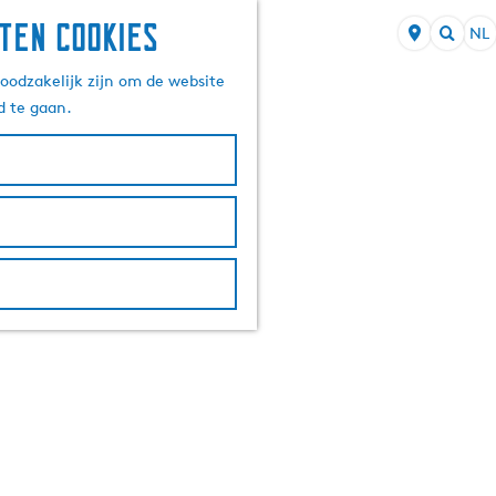
ten cookies
NL
S
Z
e
oodzakelijk zijn om de website
o
l
d te gaan.
e
e
k
c
e
t
n
e
e
r
t
a
a
l
H
u
i
d
i