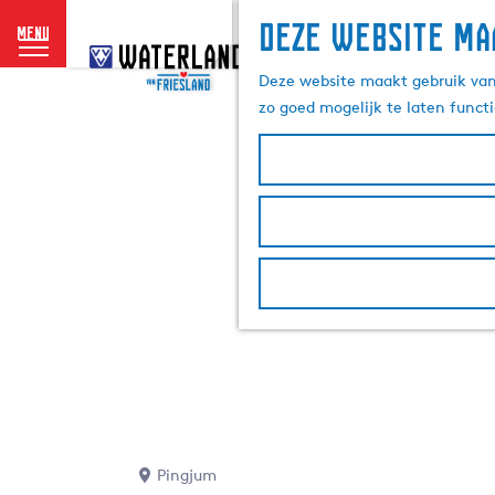
Deze website ma
menu
G
a
Deze website maakt gebruik van 
n
zo goed mogelijk te laten funct
a
a
r
d
e
h
o
m
e
p
a
g
e
Pingjum