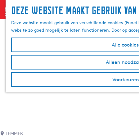
Deze website maakt gebruik van
menu
G
a
Deze website maakt gebruik van verschillende cookies (Functi
n
website zo goed mogelijk te laten functioneren. Door op acce
a
a
Alle cookie
r
d
Alleen noodzak
e
h
Voorkeuren
o
m
e
p
a
g
e
LEMMER