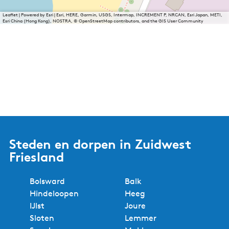
Leaflet
|
Powered by Esri | Esri, HERE, Garmin, USGS, Intermap, INCREMENT P, NRCAN, Esri Japan, METI,
Esri China (Hong Kong), NOSTRA, © OpenStreetMap contributors, and the GIS User Community
Steden en dorpen in Zuidwest
Friesland
Bolsward
Balk
Hindeloopen
Heeg
IJlst
Joure
Sloten
Lemmer