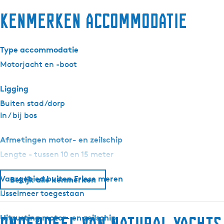
Kenmerken accommodatie
Type accommodatie
Motorjacht en -boot
Ligging
Buiten stad/dorp
In / bij bos
Afmetingen motor- en zeilschip
Lengte - tussen 10 en 15 meter
Vaargebied buiten Friese meren
Bekijk alle kenmerken
IJsselmeer toegestaan
Uitrusting motor- en zeilschip