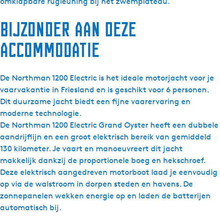
o
omklapbare rugleuning bij het zwemplateau.
r
Bijzonder aan deze
t
h
accommodatie
m
a
n
De Northman 1200 Electric is het ideale motorjacht voor je
1
vaarvakantie in Friesland en is geschikt voor 6 personen.
2
Dit duurzame jacht biedt een fijne vaarervaring en
0
moderne technologie.
0
De Northman 1200 Electric Grand Oyster heeft een dubbele
E
aandrijflijn en een groot elektrisch bereik van gemiddeld
l
130 kilometer. Je vaart en manoeuvreert dit jacht
e
makkelijk dankzij de proportionele boeg en hekschroef.
c
Deze elektrisch aangedreven motorboot laad je eenvoudig
t
op via de walstroom in dorpen steden en havens. De
r
zonnepanelen wekken energie op en laden de batterijen
i
automatisch bij.
c