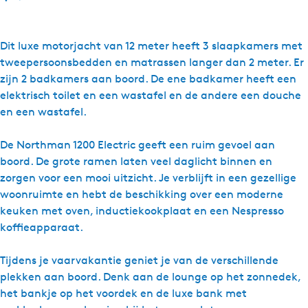
a
a
r
Dit luxe motorjacht van 12 meter heeft 3 slaapkamers met
N
tweepersoonsbedden en matrassen langer dan 2 meter. Er
a
zijn 2 badkamers aan boord. De ene badkamer heeft een
t
elektrisch toilet en een wastafel en de andere een douche
u
en een wastafel.
r
a
De Northman 1200 Electric geeft een ruim gevoel aan
l
boord. De grote ramen laten veel daglicht binnen en
Y
zorgen voor een mooi uitzicht. Je verblijft in een gezellige
a
woonruimte en hebt de beschikking over een moderne
c
keuken met oven, inductiekookplaat en een Nespresso
h
koffieapparaat.
t
s
Tijdens je vaarvakantie geniet je van de verschillende
-
plekken aan boord. Denk aan de lounge op het zonnedek,
N
het bankje op het voordek en de luxe bank met