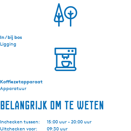
-
G
r
a
n
In / bij bos
d
Ligging
O
y
s
t
e
r
Koffiezetapparaat
Apparatuur
Belangrijk om te weten
Inchecken tussen:
15:00 uur - 20:00 uur
Uitchecken voor:
09:30 uur