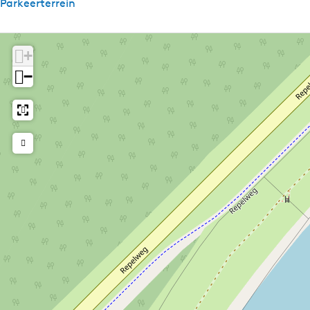
Parkeerterrein
Aantal bedden
+
3 bedden
−
Technische gegevens
Motor
Elektra