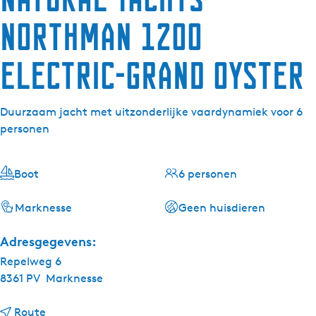
Northman 1200
Electric-Grand Oyster
Duurzaam jacht met uitzonderlijke vaardynamiek voor 6
personen
Boot
6 personen
Marknesse
Geen huisdieren
Adresgegevens:
Repelweg 6
8361 PV
Marknesse
n
Route