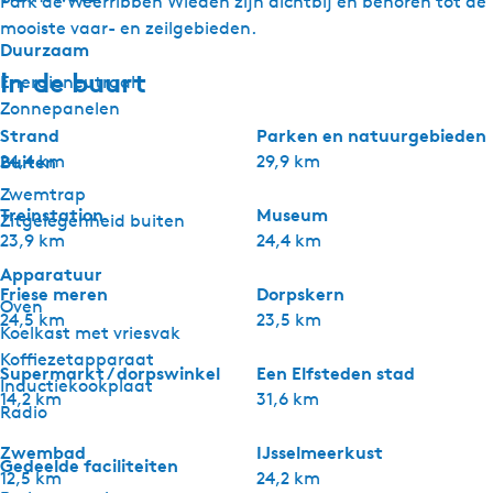
Park de Weerribben Wieden zijn dichtbij en behoren tot de
mooiste vaar- en zeilgebieden.
Duurzaam
In de buurt
Energieneutraal
Zonnepanelen
Strand
Parken en natuurgebieden
Buiten
24,4 km
29,9 km
Zwemtrap
Treinstation
Museum
Zitgelegenheid buiten
23,9 km
24,4 km
Apparatuur
Friese meren
Dorpskern
Oven
24,5 km
23,5 km
Koelkast met vriesvak
Koffiezetapparaat
Supermarkt / dorpswinkel
Een Elfsteden stad
Inductiekookplaat
14,2 km
31,6 km
Radio
Zwembad
IJsselmeerkust
Gedeelde faciliteiten
12,5 km
24,2 km