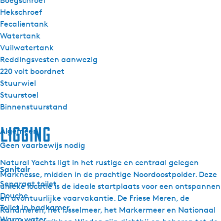
Boegschroef
Hekschroef
Fecalientank
Watertank
Vuilwatertank
Reddingsvesten aanwezig
220 volt boordnet
Stuurwiel
Stuurstoel
Binnenstuurstand
Ligging
Algemeen
Geen vaarbewijs nodig
Natural Yachts ligt in het rustige en centraal gelegen
Sanitair
Marknesse, midden in de prachtige Noordoostpolder. Deze
Separaat toilet
unieke locatie is de ideale startplaats voor een ontspannen
Douche
en avontuurlijke vaarvakantie. De Friese Meren, de
Toilet in badkamer
Randmeren, het IJsselmeer, het Markermeer en Nationaal
Warm water