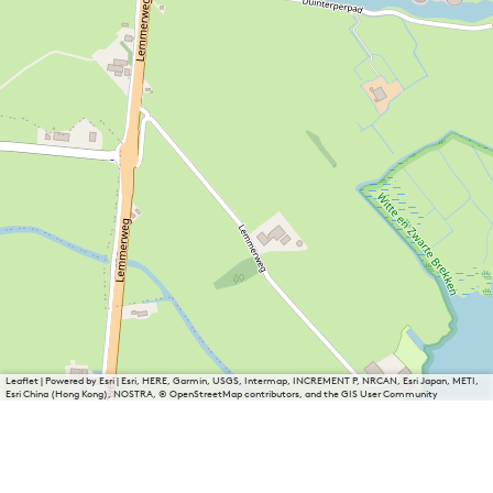
Leaflet
|
Powered by Esri | Esri, HERE, Garmin, USGS, Intermap, INCREMENT P, NRCAN, Esri Japan, METI,
Esri China (Hong Kong), NOSTRA, © OpenStreetMap contributors, and the GIS User Community