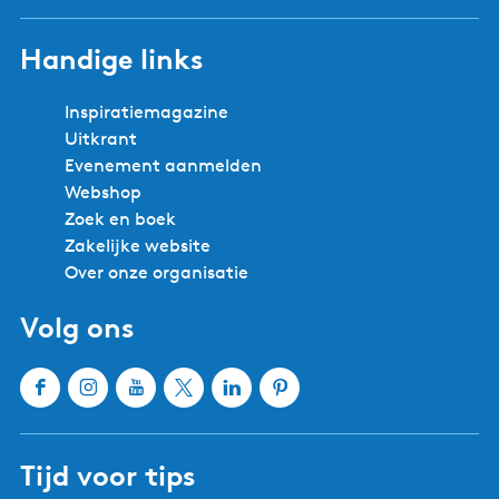
Handige links
Inspiratiemagazine
Uitkrant
Evenement aanmelden
Webshop
Zoek en boek
Zakelijke website
Over onze organisatie
Volg ons
F
I
Y
X
L
P
a
n
o
W
i
i
c
s
u
a
n
n
Tijd voor tips
e
t
T
t
k
t