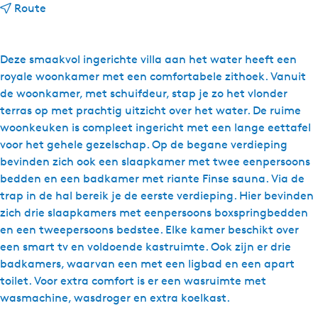
n
Route
a
a
r
Deze smaakvol ingerichte villa aan het water heeft een
F
royale woonkamer met een comfortabele zithoek. Vanuit
r
de woonkamer, met schuifdeur, stap je zo het vlonder
i
terras op met prachtig uitzicht over het water. De ruime
e
woonkeuken is compleet ingericht met een lange eettafel
s
voor het gehele gezelschap. Op de begane verdieping
e
bevinden zich ook een slaapkamer met twee eenpersoons
M
bedden en een badkamer met riante Finse sauna. Via de
e
trap in de hal bereik je de eerste verdieping. Hier bevinden
r
zich drie slaapkamers met eenpersoons boxspringbedden
e
en een tweepersoons bedstee. Elke kamer beschikt over
n
een smart tv en voldoende kastruimte. Ook zijn er drie
V
badkamers, waarvan een met een ligbad en een apart
i
toilet. Voor extra comfort is er een wasruimte met
l
wasmachine, wasdroger en extra koelkast.
l