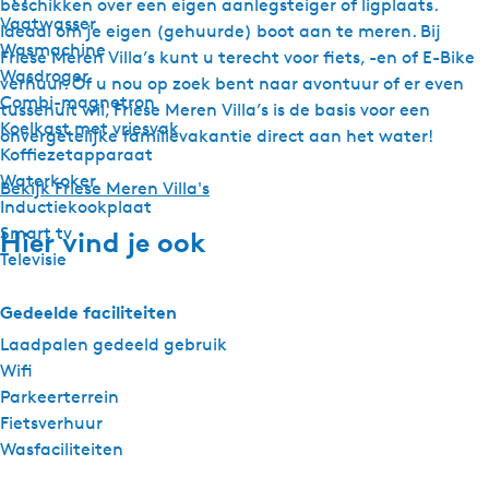
beschikken over een eigen aanlegsteiger of ligplaats.
Vaatwasser
Ideaal om je eigen (gehuurde) boot aan te meren. Bij
Wasmachine
Friese Meren Villa’s kunt u terecht voor fiets, -en of E-Bike
Wasdroger
verhuur. Of u nou op zoek bent naar avontuur of er even
Combi-magnetron
tussenuit wil, Friese Meren Villa’s is de basis voor een
Koelkast met vriesvak
onvergetelijke familievakantie direct aan het water!
Koffiezetapparaat
Waterkoker
Bekijk Friese Meren Villa's
Inductiekookplaat
Smart tv
Hier vind je ook
Televisie
Gedeelde faciliteiten
Laadpalen gedeeld gebruik
Wifi
Parkeerterrein
Fietsverhuur
Wasfaciliteiten