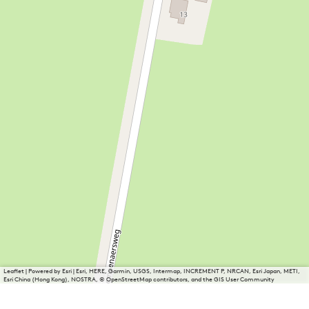
Leaflet
|
Powered by Esri | Esri, HERE, Garmin, USGS, Intermap, INCREMENT P, NRCAN, Esri Japan, METI,
Esri China (Hong Kong), NOSTRA, © OpenStreetMap contributors, and the GIS User Community