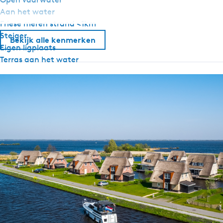
Aan het water
Friese meren strand <1km
Steiger
Bekijk alle kenmerken
Eigen ligplaats
Terras aan het water
Algemeen
Huisdiervrij
Slaapkamer begane grond
Sfeerhaard
Centrale verwarming
Rookvrij
Wifi
Aangepast voor mindervaliden
Dekbedden
Rolstoeltoegankelijk
Sanitair