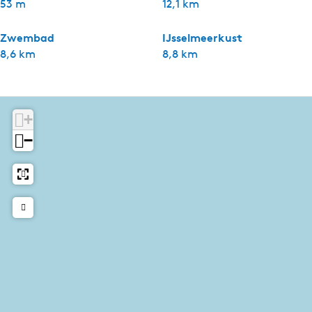
53 m
12,1 km
Zwembad
IJsselmeerkust
8,6 km
8,8 km
+
−