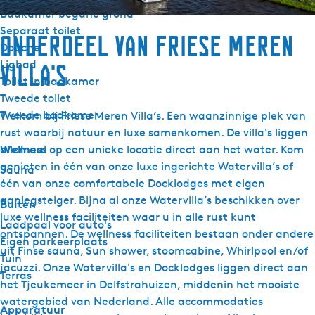
Badkamer begane grond
Separaat toilet
Onderdeel van Friese Meren
Douche
Ligbad
Villa's
Toilet in badkamer
Tweede toilet
Tweede badkamer
Welkom bij Friese Meren Villa’s. Een waanzinnige plek van
rust waarbij natuur en luxe samenkomen. De villa's liggen
Wellness
allemaal op een unieke locatie direct aan het water. Kom
genieten in één van onze luxe ingerichte Watervilla’s of
Sauna
één van onze comfortabele Docklodges met eigen
aanlegsteiger. Bijna al onze Watervilla’s beschikken over
Buiten
luxe wellness faciliteiten waar u in alle rust kunt
Laadpaal voor auto's
ontspannen. De wellness faciliteiten bestaan onder andere
Eigen parkeerplaats
uit Finse sauna, Sun shower, stoomcabine, Whirlpool en/of
Tuin
jacuzzi. Onze Watervilla's en Docklodges liggen direct aan
Terras
het Tjeukemeer in Delfstrahuizen, middenin het mooiste
watergebied van Nederland. Alle accommodaties
Apparatuur