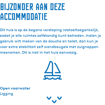
Bijzonder aan deze
a
'
accommodatie
s
-
D
Dit huis is op de begane verdieping rolstoeltoegankelijk,
j
zodat je alle ruimtes zelfstandig kunt betreden. Indien je
e
gebruik wilt maken van de douche en toilet, dan kun je
r
voor extra stabiliteit zelf wandbeugels met zuignappen
r
meenemen. Dit is niet in het huis aanwezig.
e
b
l
o
m
2
Open vaarwater
3
Ligging